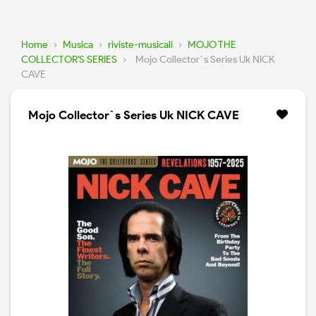
Home
›
Musica
›
riviste-musicali
›
MOJO THE
COLLECTOR'S SERIES
›
Mojo Collector`s Series Uk NICK
CAVE
Mojo Collector`s Series Uk NICK CAVE