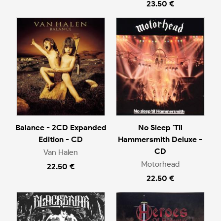
23.50 €
Balance - 2CD Expanded
No Sleep 'Til
Edition - CD
Hammersmith Deluxe -
CD
Van Halen
Motorhead
22.50 €
22.50 €