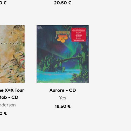
0 €
20.50 €
he X=X Tour
Aurora - CD
Mob - CD
Yes
nderson
18.50 €
0 €