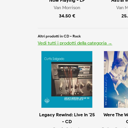
Now Playing - LP
Astral 
Van Morrison
Van M
34.50 €
25
Altri prodotti in CD - Rock
Vedi tutti i prodotti della categoria →
Legacy Rewind: Live In '25
Were The W
- CD