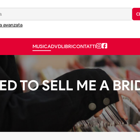
C
a avanzata
MUSICA
DVD
LIBRI
CONTATTI
D TO SELL ME A BRI