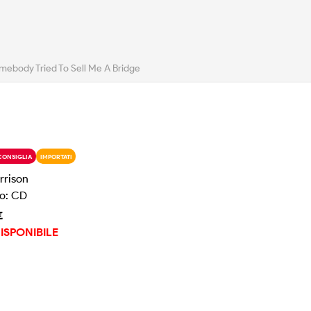
mebody Tried To Sell Me A Bridge
CONSIGLIA
IMPORTATI
rrison
o: CD
€
ISPONIBILE