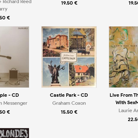
+ Richard Reed
19.50 €
19.5
arry
.50 €
ople - CD
Castle Park - CD
Live From T
With Sex
en Messenger
Graham Coxon
Laurie A
.50 €
15.50 €
22.5