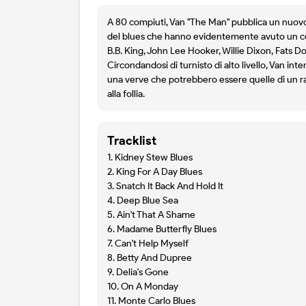
A 80 compiuti, Van "The Man" pubblica un nuovo 
del blues che hanno evidentemente avuto un cert
B.B. King, John Lee Hooker, Willie Dixon, Fats Dom
Circondandosi di turnisto di alto livello, Van in
una verve che potrebbero essere quelle di un ra
alla follia.
Tracklist
1. Kidney Stew Blues
2. King For A Day Blues
3. Snatch It Back And Hold It
4. Deep Blue Sea
5. Ain't That A Shame
6. Madame Butterfly Blues
7. Can't Help Myself
8. Betty And Dupree
9. Delia's Gone
10. On A Monday
11. Monte Carlo Blues