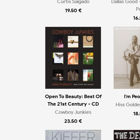
Curtis Salgado
Dallas Good 
P
19.50 €
16
Open To Beauty: Best Of
I'm Pe
The 21st Century - CD
Hiss Gold
Cowboy Junkies
18
23.50 €