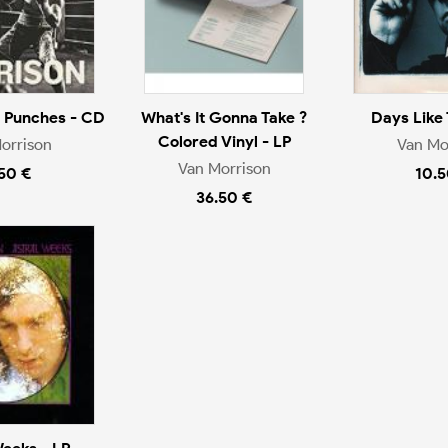
e Punches - CD
What's It Gonna Take ?
Days Like 
Colored Vinyl - LP
orrison
Van Mo
Van Morrison
.50 €
10.5
36.50 €