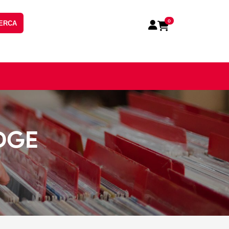
0
ERCA
DGE