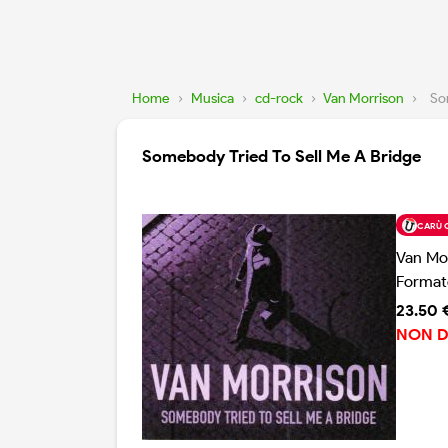
Home
›
Musica
›
cd-rock
›
Van Morrison
›
So
Somebody Tried To Sell Me A Bridge
CARÙ 
Van Mo
Format
23.50 
NON D