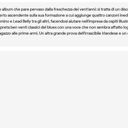
album che pare pervaso dalla freschezza dei vent'anni: si tratta di un dis
o ascendente sulla sua formazione a cui aggiunge quattro canzoni inedite
ino e Lead Belly tra gli altri, facendosi aiutare nell'impresa da ospiti illu
terpreta ben venti classici del blues con una voce che non sembra affatto l
gazzo alle prime armi. Un altra grande prova dell'irrascibile irlandese e