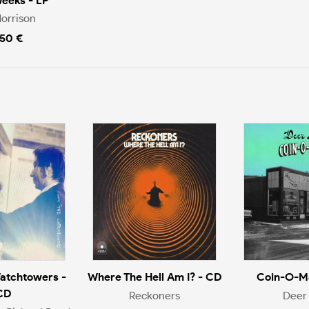
Weeks - LP
orrison
.50 €
atchtowers -
Where The Hell Am I? - CD
Coin-O-Ma
CD
Reckoners
Deer 