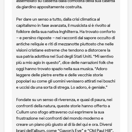
assemblato su cassetta dalla comodità della sua casetta
da giardino appositamente costruita.
Per dare un senso a tutto, dalla crisi climatica al
capitalismo in fase avanzata, il musicista si è rivolto al
folklore della sua nativa Inghilterra. Ha trovato conforto
– e persino risposte – nei racconti dal sapore occulto di
antiche reliquie e riti di mezzanotte piuttosto che nelle
visioni cristiane estreme che tendono a distorcere la
sua patria adottiva nel Sud degli Stati Uniti. “Mi sentivo
più a mio agio in questo”, dice delle narrazioni folk che
oggi hanno trovato spazio nella sua musica. “Adoro
leggere delle pietre erette e delle vecchie storie
popolari su come gli uomini venissero attirati nei boschi
e uccisi da una sorta di strega. Lo adoro, è geniale.”
Fondate su un senso di riverenza, e quasi di paura, nei
confronti della natura, queste storie hanno offerto a
Cullum uno sfogo attraverso cui esprimere la sua
frustrazione nei confronti del mondo moderno e
creare un piano più giusto al di là del qui e ora. Diversi
brani dell’album, come “Gavon’s Eve” e “Old Paul Hill”,