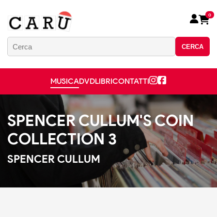
0
CERCA
MUSICA
DVD
LIBRI
CONTATTI
SPENCER CULLUM'S COIN
COLLECTION 3
SPENCER CULLUM