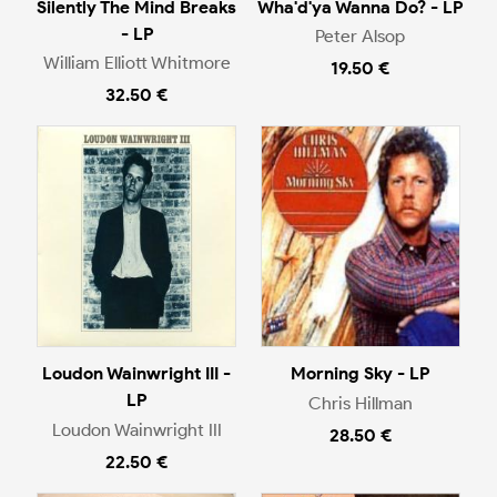
Silently The Mind Breaks
Wha'd'ya Wanna Do? - LP
- LP
Peter Alsop
William Elliott Whitmore
19.50 €
32.50 €
Loudon Wainwright III -
Morning Sky - LP
LP
Chris Hillman
Loudon Wainwright III
28.50 €
22.50 €