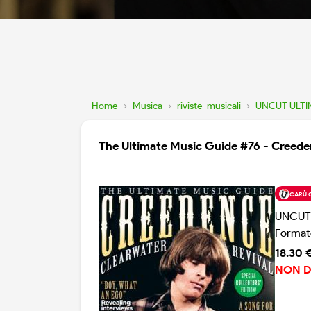
Home
›
Musica
›
riviste-musicali
›
UNCUT ULTI
The Ultimate Music Guide #76 - Creede
CARÙ 
UNCUT
Format
18.30 
NON D