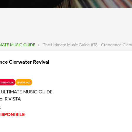
MATE MUSIC GUIDE
›
The Ultimate Music Guide #76 - Creedence Clerw
nce Clerwater Revival
CONSIGLIA
IMPORTATI
 ULTIMATE MUSIC GUIDE
o: RIVISTA
€
ISPONIBILE