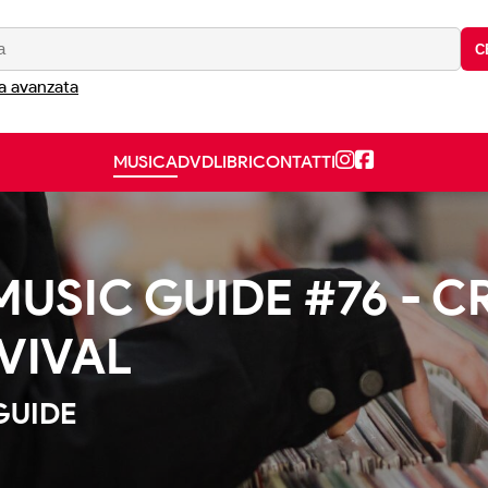
C
a avanzata
MUSICA
DVD
LIBRI
CONTATTI
MUSIC GUIDE #76 - 
VIVAL
GUIDE