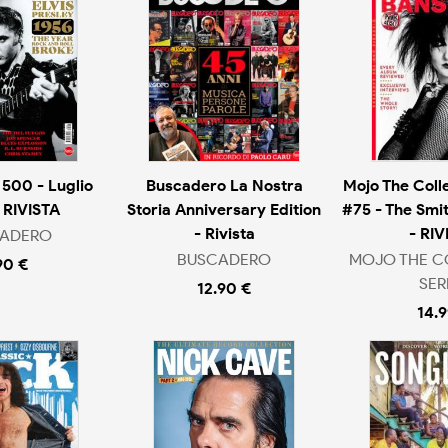
500 - Luglio
Buscadero La Nostra
Mojo The Colle
 RIVISTA
Storia Anniversary Edition
#75 - The Smit
- Rivista
- RIV
ADERO
BUSCADERO
MOJO THE C
90 €
SER
12.90 €
14.9