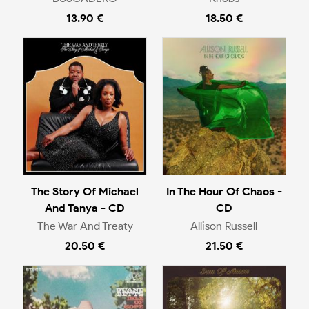
13.90 €
18.50 €
The Story Of Michael
In The Hour Of Chaos -
And Tanya - CD
CD
The War And Treaty
Allison Russell
20.50 €
21.50 €