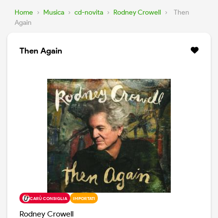
Home
›
Musica
›
cd-novita
›
Rodney Crowell
›
Then
Again
Then Again
CARÙ CONSIGLIA
IMPORTATI
Rodney Crowell