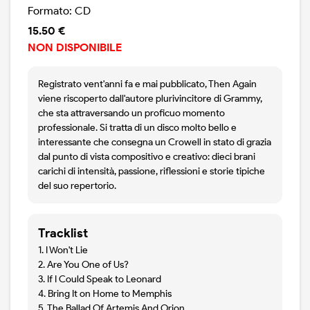
Formato: CD
15.50 €
NON DISPONIBILE
Registrato vent'anni fa e mai pubblicato, Then Again
viene riscoperto dall'autore plurivincitore di Grammy,
che sta attraversando un proficuo momento
professionale. Si tratta di un disco molto bello e
interessante che consegna un Crowell in stato di grazia
dal punto di vista compositivo e creativo: dieci brani
carichi di intensità, passione, riflessioni e storie tipiche
del suo repertorio.
Tracklist
1. I Won't Lie
2. Are You One of Us?
3. If I Could Speak to Leonard
4. Bring It on Home to Memphis
5. The Ballad Of Artemis And Orion