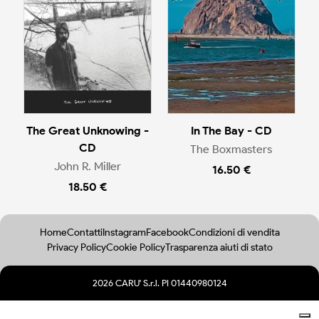
The Great Unknowing -
In The Bay - CD
CD
The Boxmasters
John R. Miller
16.50 €
18.50 €
Home
Contatti
Instagram
Facebook
Condizioni di vendita
Privacy Policy
Cookie Policy
Trasparenza aiuti di stato
2026 CARU' S.r.l. PI 01440980124