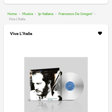
Home
›
Musica
›
lp-italiana
›
Francesco De Gregori
›
Viva L'Italia
Viva L'Italia