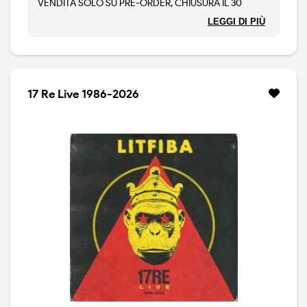
VENDITA SOLO SU PRE-ORDER, CHIUSURA IL 30
AGOSTO 2026.
LEGGI DI PIÙ
2LP. Nel 2026 si celebrano i 40 anni di “17 RE”, uno dei
dischi più iconici della storia del rock italiano. I Litfiba
annunciano dunque la pubblicazione, prevista per il
prossimo 27 novembre, di “17 RE Live 1986-2026”.
L’album conterrà la versione live di tutti i brani del disco
17 Re Live 1986-2026
originale e la title track “17 Re”, canzone esclusa
all’epoca dalla tracklist originale e pubblicata solo
quest’anno in occasione del 40mo anniversario,
diventata negli anni una vera e propria leggenda per i
fan. Il live album verrà registrato durante il tour
omonimo che porterà i Litfiba in giro per le maggiori
città italiane tra giugno ed agosto.
ATTENZIONE: Il disco è in vendita solo su Pre-Order On
Demand, i pre-ordini chiuderanno il 30 Agosto 2026.