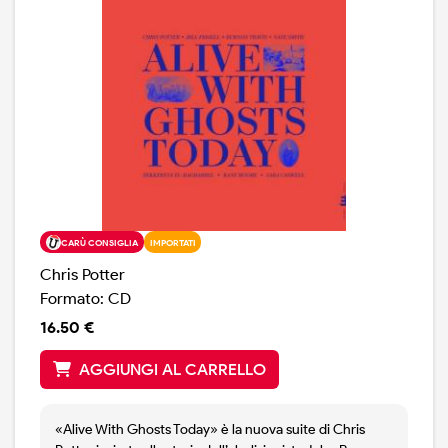
CARÙ CONSIGLIA
IMPORTATI
Chris Potter
Formato: CD
16.50 €
AGGIUNGI AL CARRELLO
«Alive With Ghosts Today» è la nuova suite di Chris