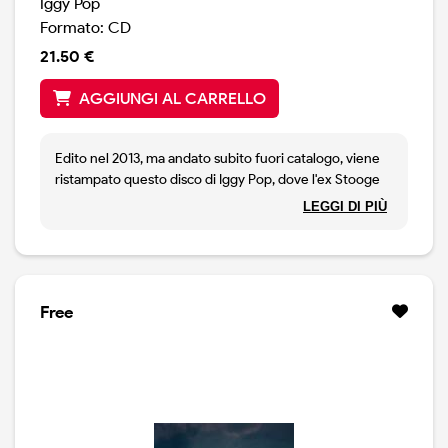
Iggy Pop
Formato: CD
21.50 €
AGGIUNGI AL CARRELLO
Edito nel 2013, ma andato subito fuori catalogo, viene
ristampato questo disco di Iggy Pop, dove l'ex Stooge
canta sia in inglese che in francese. Un disco molto
LEGGI DI PIÙ
particolare, dove Iggy Pop fa il crooner, eseguendo
classici come La Vie En Rose, Everybody's Talkin', Et Si
Tu N'existais Pas, Michelle,, Only The Lonely, La Belle
Vie.
Free