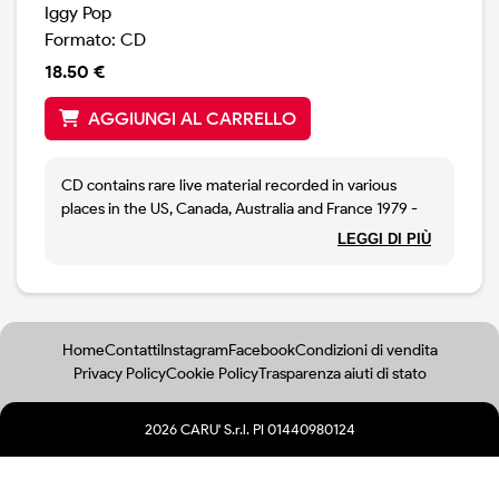
Iggy Pop
Formato: CD
18.50 €
AGGIUNGI AL CARRELLO
CD contains rare live material recorded in various
places in the US, Canada, Australia and France 1979 -
85.
LEGGI DI PIÙ
Tracks 4 (No Fun) and 5 (Waiting For My Man) are
wrongly credited on the artwork as one track (4 No
Fun/Waiting For My Man).
Made in France
Comes with 6 page fold out inner sleeve
Home
Contatti
Instagram
Facebook
Condizioni di vendita
Privacy Policy
Cookie Policy
Trasparenza aiuti di stato
2026 CARU' S.r.l. PI 01440980124