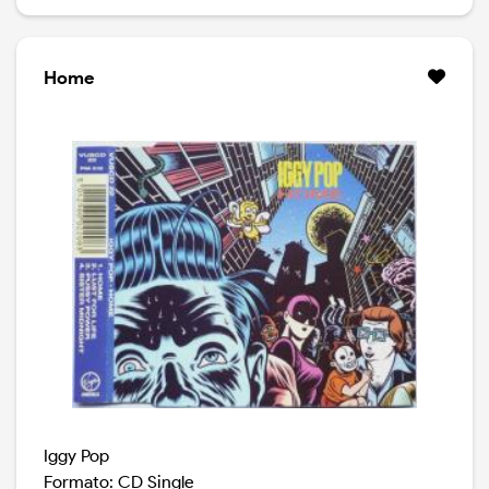
sforzo di realizzarne un altro.Invece, Iggy ha smentito
sé stesso.Free è un disco diverso, un album
anomalo.Non è inseribile nel solco dei dischi più rock
del vecchio leone, ma è un lavoro intimista, basato su
Home
suoni succinti, atmosfere interiori e qualche tocco
anche jazzato.Un disco di indubbio spessore, tanto
piacevole, quanto inatteso. Digipack limited edition.
Un disco diverso e coraggioso, che ci mostra un Iggy
Pop ancora volutamente creativo.
Iggy Pop
Formato: CD Single