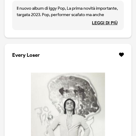
Il nuovo album di Iggy Pop, La prima novità importante,
targata 2023. Pop, performer scafato ma anche
cantante dalla voce molto espressiva, è ancora sulla
LEGGI DI PIÙ
scena da protagonista. Every Loser è un disco di ballate
rock, solido ed espressivo, dove lì'ex leader degli
Stooges si fa accompagnate da musicisti di nome come
Duff McKagan dei Guns and Roses e Chad Smith dei
Red Hot Chili Peppers. Edizione limitata in vinile, per il
Every Loser
75° anniversario della Atlantic Records. EXCLUSIVE
BLOOD RED VINYL