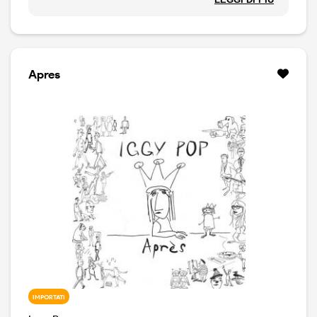
scena da protagonista. Every Loser è un disco di ballate
rock, solido ed espressivo, dove lì'ex leader degli
Stooges si fa accompagnate da musicisti di nome come
Duff McKagan dei Guns and Roses e Chad Smith dei
Red Hot Chili Peppers.
Apres
IMPORTATI