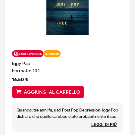
CARÙ CONSIGLIA
IMPORTATI
Iggy Pop
Formato: CD
16.50 €
AGGIUNGI AL CARRELLO
Quando, tre anni fa, uscì Post Pop Depression, Iggy Pop
dichiarò che quello sarebbe stato probabilmente il suo
ultimo album.Dato che sentiva di non avere più le
LEGGI DI PIÙ
energie necessarie per intraprendere nuovamente lo