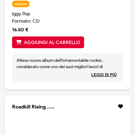
IMPORTATI
Iggy Pop
Formato: CD
16.50 €
AGGIUNGI AL CARRELLO
Atteso nuovo album dell'intramontabile rocker,
considerato come uno dei suoi migliori lavori di
sempre, a detta di gran parte della stampa
LEGGI DI PIÙ
internazionale. Con Josh Homme, Matt Helders, Dean
Fertita. Potrebbe anche essere il suo canto del cigno,
quindi un disco da prendere assolutamente in
considerazione.
Roadkill Rising .....