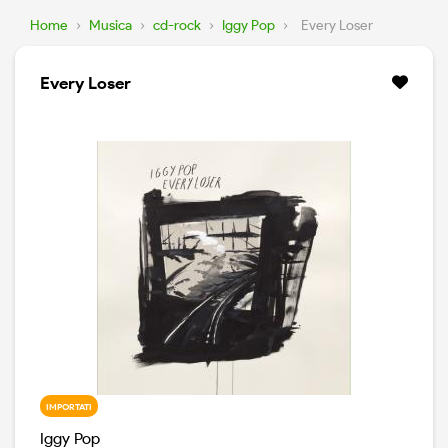
Home
›
Musica
›
cd-rock
›
Iggy Pop
›
Every Loser
Every Loser
IMPORTATI
Iggy Pop