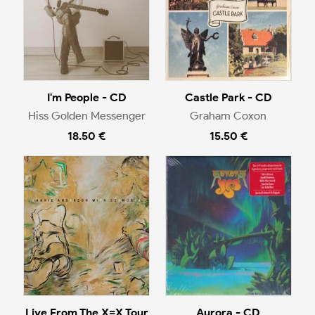
I'm People - CD
Castle Park - CD
Hiss Golden Messenger
Graham Coxon
18.50 €
15.50 €
Live From The X=X Tour
Aurora - CD