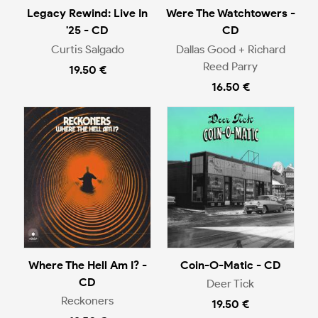
Legacy Rewind: Live In
Were The Watchtowers -
'25 - CD
CD
Curtis Salgado
Dallas Good + Richard
Reed Parry
19.50 €
16.50 €
Where The Hell Am I? -
Coin-O-Matic - CD
CD
Deer Tick
Reckoners
19.50 €