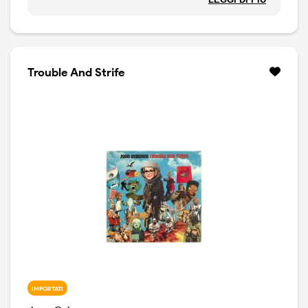
questo disco. Radio Waves raccoglie una serie di
parformances che la Osborne ha registrato presso
diverse emittenti radiofoniche tra il 1995 ed il 2012. Si
tratta si esbizioni inedite, di brani noti, tratti dal suo
repertorio, come One of Us o Sant Teresa, o da quello
Trouble And Strife
di musicisti che lei ama in modo particolare ( Bob Dylan,
Stevie Wonder, Marvin Gaye, Bill Withers, Sly and THe
Family Stone ). Il risultato è un disco vario, piacevole e
decisamente diverso.
IMPORTATI