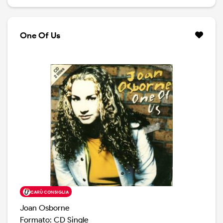
stesso il viaggio unico della Osborne dalla piccola città
del Kentucky, che ha visto i suoi natali, al mondo intero.
Le canzoni decisamente melodiche del disco, che
includono alcuni brani scritti assieme al produttore Ben
One Of Us
Rice (Valerie June; Norah Jones), offrono un suono
molto americano. La sua voce straordinaria e i suoi testi
poetici sono sostenuti da sonorità roots, che vanno
dalla chitarra banjo di Rice, alla steel guitar di Cindy
Cashdollar, al pianoforte e all'organo di Dave Sherman,
alla chitarra di Jack Petruzzelli.
CARÙ CONSIGLIA
Joan Osborne
Formato: CD Single