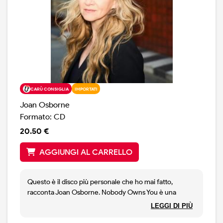
CARÙ CONSIGLIA
IMPORTATI
Joan Osborne
Formato: CD
20.50 €
AGGIUNGI AL CARRELLO
Questo è il disco più personale che ho mai fatto,
racconta Joan Osborne. Nobody Owns You è una
raccolta unica di dodici canzoni contemplative che
LEGGI DI PIÙ
offrono speranza e conforto, esplorando al tempo