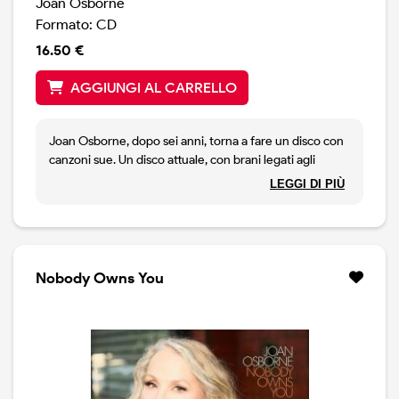
Joan Osborne
Formato: CD
16.50 €
AGGIUNGI AL CARRELLO
Joan Osborne, dopo sei anni, torna a fare un disco con
canzoni sue. Un disco attuale, con brani legati agli
avvenimenti del momento, come What's That You Say,
LEGGI DI PIÙ
che prende in esame il problema dell'immigrazione. La
Osborne, dotata di un 'ottima voce, è una interprete
vera e la sua serietà, come artista, viene confermata
anche dalla sua presa posizione nei confronti dei fatti
attuali. Canzoni come Take It Any Way I Can Get It,
Nobody Owns You
Hands Off, Never Get Tired ( Of Loving You), Boy
Dontch Know, Panama, confermano il suo impegno.