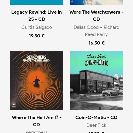
Legacy Rewind: Live In
Were The Watchtowers -
'25 - CD
CD
Curtis Salgado
Dallas Good + Richard
Reed Parry
19.50 €
16.50 €
Where The Hell Am I? -
Coin-O-Matic - CD
CD
Deer Tick
Reckoners