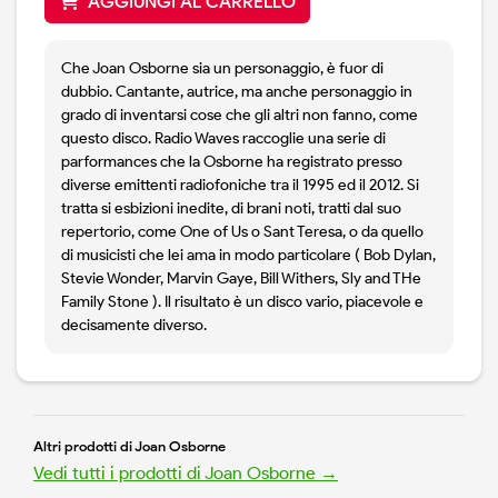
AGGIUNGI AL CARRELLO
Che Joan Osborne sia un personaggio, è fuor di
dubbio. Cantante, autrice, ma anche personaggio in
grado di inventarsi cose che gli altri non fanno, come
questo disco. Radio Waves raccoglie una serie di
parformances che la Osborne ha registrato presso
diverse emittenti radiofoniche tra il 1995 ed il 2012. Si
tratta si esbizioni inedite, di brani noti, tratti dal suo
repertorio, come One of Us o Sant Teresa, o da quello
di musicisti che lei ama in modo particolare ( Bob Dylan,
Stevie Wonder, Marvin Gaye, Bill Withers, Sly and THe
Family Stone ). Il risultato è un disco vario, piacevole e
decisamente diverso.
Altri prodotti di Joan Osborne
Vedi tutti i prodotti di Joan Osborne →