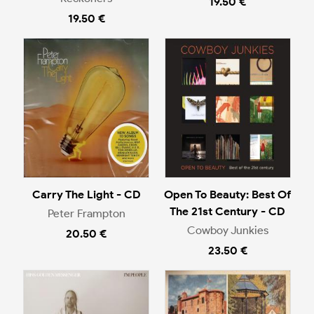
19.50 €
19.50 €
Carry The Light - CD
Open To Beauty: Best Of
The 21st Century - CD
Peter Frampton
Cowboy Junkies
20.50 €
23.50 €