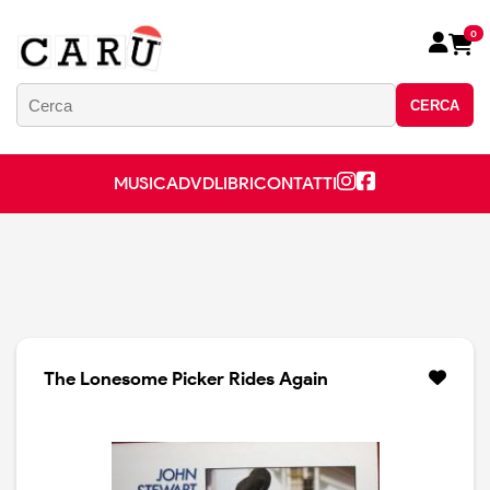
0
CERCA
MUSICA
DVD
LIBRI
CONTATTI
The Lonesome Picker Rides Again