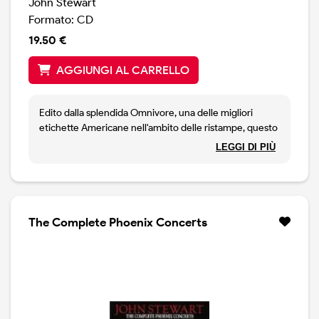
John Stewart
Formato: CD
19.50 €
AGGIUNGI AL CARRELLO
Edito dalla splendida Omnivore, una delle migliori
etichette Americane nell'ambito delle ristampe, questo
disco raccoglie ben 19 brani, tutti inediti. Si tratta di
LEGGI DI PIÙ
demo versions, seconde versioni, outtakes, tratte da
registrazioni effettuate in vari periodi degli anni
sessanta. Ci sono tre duetti con la moglie Buffy Ford,
tra cui una versione mai ascoltata del capolavoro July
You're A Woman ( presente sul classico California
The Complete Phoenix Concerts
Bloodlines, di cui troviamo anche altre outtakes ). Ci
sono quattro brani tratti dal disco inciso assieme al
Kingston Trio nel 1966, ed altre chicche come The
Pirates of Stone Country Road, Big Sur, She Believe in
Me, THe Spinnin' of The World, Children of The
Morning, Draft Age Today. Per ricordare ( o riscoprire)