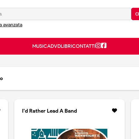
C
a avanzata
MUSICA
DVD
LIBRI
CONTATTI
to
I'd Rather Lead A Band