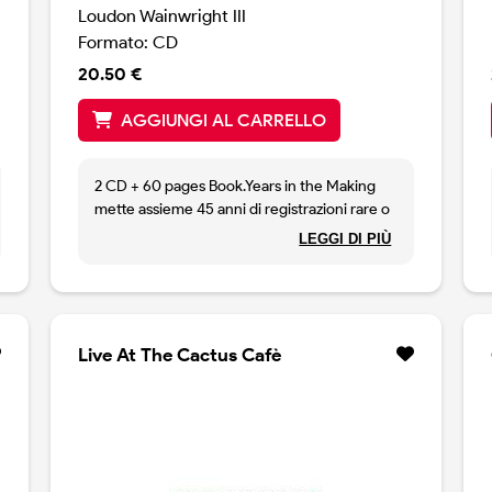
Loudon Wainwright III
Formato: CD
20.50 €
AGGIUNGI AL CARRELLO
2 CD + 60 pages Book.Years in the Making
mette assieme 45 anni di registrazioni rare o
inedite di Loudoniana, assieme ad alcune
LEGGI DI PIÙ
canzoni nuove (Birthday Boy e Rosin the
Bow). Un doppio autobiografico che
ripercorre la carriera del cantautore
attraverso registrazioni dal vivo, brani incisi in
studio ma mai pubblicati, apparizioni radio,
Live At The Cactus Cafè
home demos e molte altre cose Ci sono
alcune delle prime cose in stile folk con Kate
McGarrigle, George Gerdes e Steve
Goodman, dove Loudon canta brani
trazionali ma anche Woody Guthrie e Bob
Dylan. Canzoni incise negli anni settanta ed