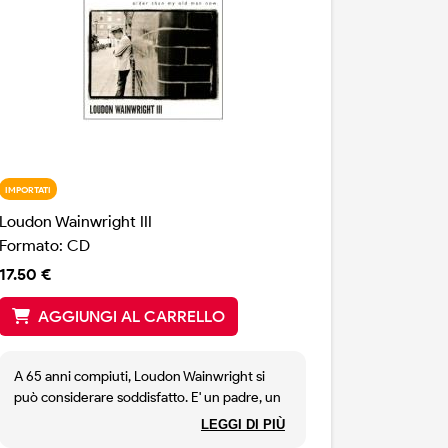
IMPORTATI
Loudon Wainwright III
Formato: CD
17.50 €
AGGIUNGI AL CARRELLO
A 65 anni compiuti, Loudon Wainwright si
può considerare soddisfatto. E' un padre, un
capostitpite, un musicista affermato e molto
LEGGI DI PIÙ
considerato. Questo nuovo lavoro, che usa la