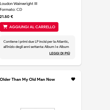
Loudon Wainwright III
Formato: CD
21.50 €
AGGIUNGI AL CARRELLO
Contiene i primi due LP incisi per la Atlantic,
all'inizio degli anni settanta: Album I e Album
II. Entrambi rimasterizzati. Aggiunta alle 23
LEGGI DI PIÙ
canzoni, una versione inedita della classica
Drinking Song.
Older Than My Old Man Now