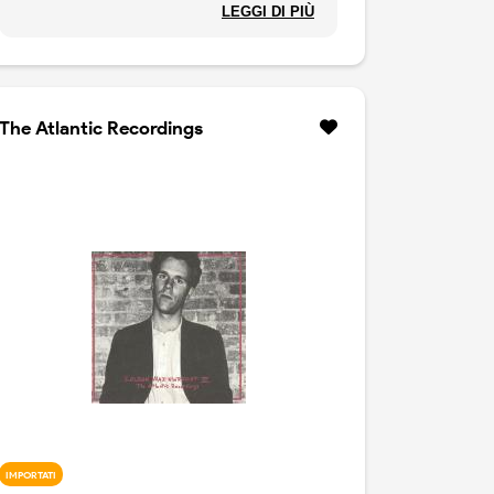
spalle. E questo disco nuovo non fa che
LEGGI DI PIÙ
rafforzare i giudizi positivi che il musicista ha
raccolto attorno a sè. Canzoni a sfondo
letterario, musica d'autore, brani folk, puri
divertimenti: Loudon Waiinwright ha fatto,
scritto ed interpretato di tutto. La conferma
The Atlantic Recordings
arriva da questo nuovo lavoro, un disco a 360
grandi, dal folk al rock dove Loudon, tanto
per fare le cose nel modo migliore, si fa
accompagnare da una serie di musicisti di
grande qualità: Chaim Tannenbaum, David
Mansfield, Tony Scherr, Rich Pagano e Jon
Cowherd.
IMPORTATI