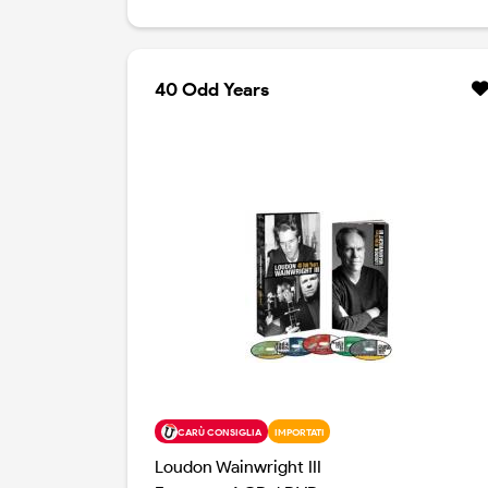
l'ottimo Older Than My Old Man Now,
Loudon ci consegna una manciata di ballate
in odOrE di blues e rock, strumentate in
modo superbo, oltre chè da Mansfield, anche
40 Odd Years
da Tony Trischka,, Steve Elson, Sammy
Merendino, Tim Luntzel, Chaim Tannenbaum.
Ospiti speciali Aoife O'Donovan, Martha
Wainwright e Michael Marra.
CARÙ CONSIGLIA
IMPORTATI
Loudon Wainwright III