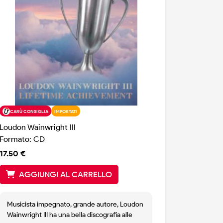
CARÙ CONSIGLIA
IMPORTATI
Loudon Wainwright III
Formato: CD
17.50 €
AGGIUNGI AL CARRELLO
Musicista impegnato, grande autore, Loudon
Wainwright III ha una bella discografia alle