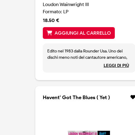
Loudon Wainwright III
Formato: LP
18.50 €
AGGIUNGI AL CARRELLO
Edito nel 1983 dalla Rounder Usa. Uno dei
dischi meno noti del cantautore americano,
ma anche uno dei più belli, con canzoni come
LEGGI DI PIÙ
Winchester County, Fame and Wealth,
Saturday Morning Fever e Reader and
Advisor. E musicisti del calibro di Richard
Thompson, John Miller, Myles Chase e Mark
Hardwick. Rounder records, stampa Usa,
Havent' Got The Blues ( Yet )
1983. Copia originale, sigillata.