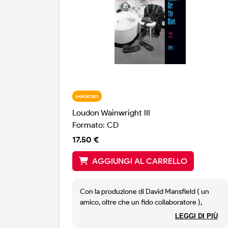
IMPORTATI
Loudon Wainwright III
Formato: CD
17.50 €
AGGIUNGI AL CARRELLO
Con la produzione di David Mansfield ( un
amico, oltre che un fido collaboratore ),
Loudon torna a fare musica con la M
LEGGI DI PIÙ
maiuscola. Dopo il tributo a Charlie Poole e