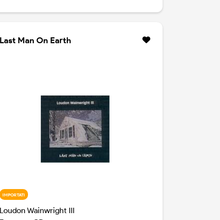
metafora dell'età per proporre musica
sempre ad alto livello, vede Loudon offrire
una manciata di canzoni tra lo scarno ed il
raffinato. Lo aiutano in questa nuova
Last Man On Earth
avventura musiciti di grande calibro, amici e
parenti: tra gli altri Ramblin' Jack Elliott, Dame
Edna Everage, Chris Smither, Lucy
Wainwright Roche, Suzzy Roche, John
Scofield, e Martha & Rufus Wainwright
IMPORTATI
Loudon Wainwright III