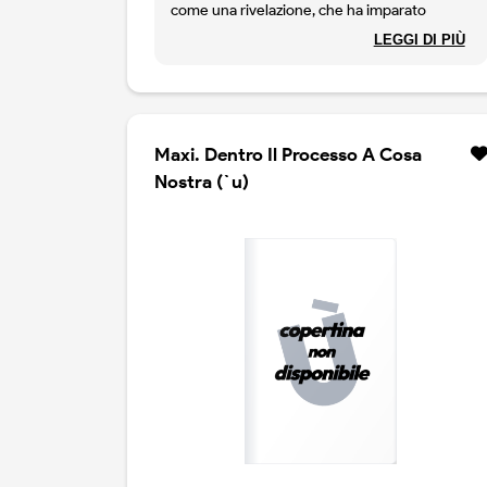
come una rivelazione, che ha imparato
l`inglese sui testi delle canzoni e che
LEGGI DI PIÙ
sognava di vivere in un mondo fatto di
musica, parole e liberta. e l`italia di un
ragazzo che cresce in provincia negli anni
`60, ascolta i beatles alla radio, si innamora di
dylan, scopre zappa, scrive le prime fanzine e
Maxi. Dentro Il Processo A Cosa
capisce che la musica puo essere una
Nostra (`u)
bussola per orientarsi nel mondo. dai
pomeriggi passati nei negozi di dischi alle
notti delle radio libere, dai viaggi verso londra
e parigi ai festival jazz e rock che cambiano il
modo di ascoltare, riccardo bertoncelli narra
una storia di formazione, di amicizie, di errori,
di entusiasmi assoluti. e il ritratto di un`epoca
irripetibile, in cui l`uscita di un album si
aspettava con ansia, le canzoni si ascoltavano
fino a consumare la testina del giradischi e le
parole avevano ancora un peso. con ironia e
tenerezza, bertoncelli ricompone quel
mondo in un memoir che e al tempo stesso