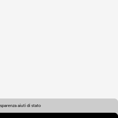
splendore e di polvere."
sparenza aiuti di stato