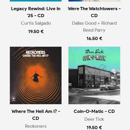
Legacy Rewind: Live In
Were The Watchtowers -
'25 - CD
CD
Curtis Salgado
Dallas Good + Richard
Reed Parry
19.50 €
16.50 €
Where The Hell Am I? -
Coin-O-Matic - CD
CD
Deer Tick
Reckoners
19.50 €