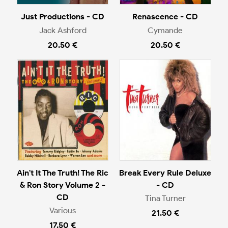
Just Productions - CD
Renascence - CD
Jack Ashford
Cymande
20.50 €
20.50 €
Ain't It The Truth! The Ric
Break Every Rule Deluxe
& Ron Story Volume 2 -
- CD
CD
Tina Turner
Various
21.50 €
17.50 €