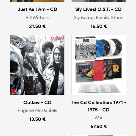
Just As I Am - CD
Sly Lives! O.S.T. - CD
Bill Withers
Sly &amp; Family Stone
21.50 €
16.50 €
Outlaw - CD
The Cd Collection: 1971 -
1975 - CD
Eugene McDaniels
War
13.50 €
67.50 €