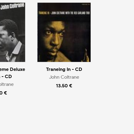
eme Deluxe
Traneing In - CD
n - CD
John Coltrane
ltrane
13.50 €
0 €