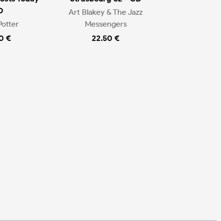
D
Art Blakey & The Jazz
Potter
Messengers
0 €
22.50 €