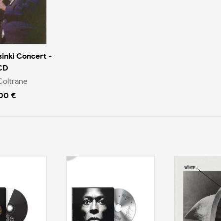
sinki Concert -
CD
Coltrane
.00 €