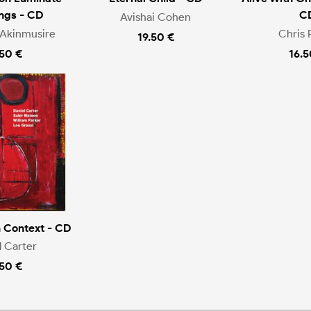
ngs - CD
C
Avishai Cohen
Akinmusire
Chris 
19.50 €
.50 €
16.5
n Context - CD
l Carter
.50 €