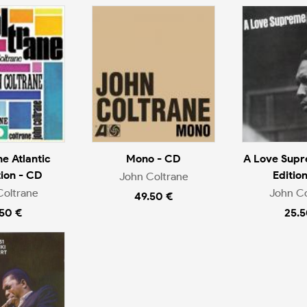
he Atlantic
Mono - CD
A Love Supr
tion - CD
Editio
John Coltrane
Coltrane
John Co
49.50 €
.50 €
25.5