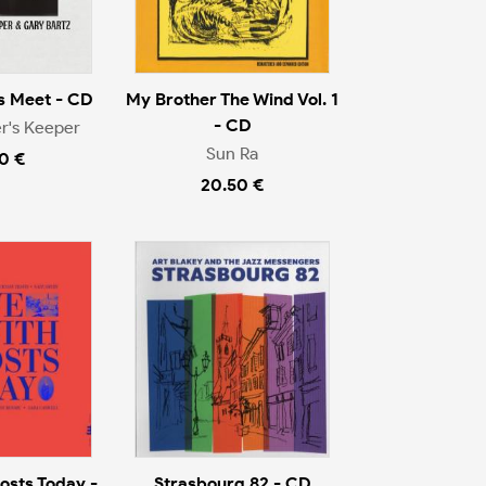
s Meet - CD
My Brother The Wind Vol. 1
- CD
r's Keeper
Sun Ra
0 €
20.50 €
osts Today -
Strasbourg 82 - CD