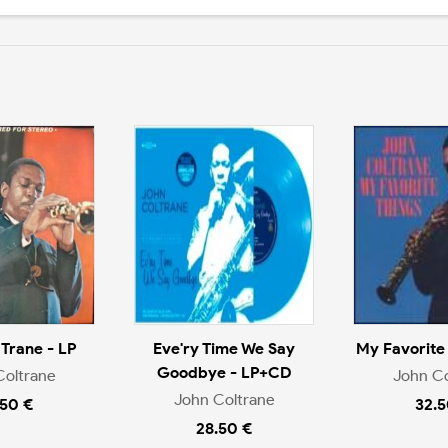
 Trane - LP
Eve'ry Time We Say
My Favorite 
Goodbye - LP+CD
Coltrane
John Co
John Coltrane
.50 €
32.5
28.50 €