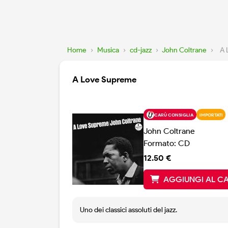
Home
›
Musica
›
cd-jazz
›
John Coltrane
›
A 
A Love Supreme
CARÙ CONSIGLIA
IMPORTATI
John Coltrane
Formato: CD
12.50 €
AGGIUNGI AL C
Uno dei classici assoluti del jazz.