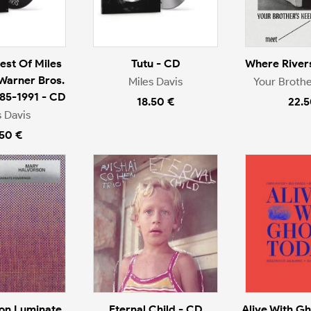
est Of Miles
Tutu - CD
Where River
 Warner Bros.
Miles Davis
Your Brothe
985-1991 - CD
18.50 €
22.5
s Davis
.50 €
on Luminate
Eternal Child - CD
Alive With Gh