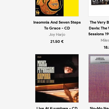
Insomnia And Seven Steps
The Very B
To Grace - CD
Davis: The
Sessions 1
Joy Harjo
Mile
21.50 €
18
Live At Kuumbwa - CD
Slo-Mo Ne