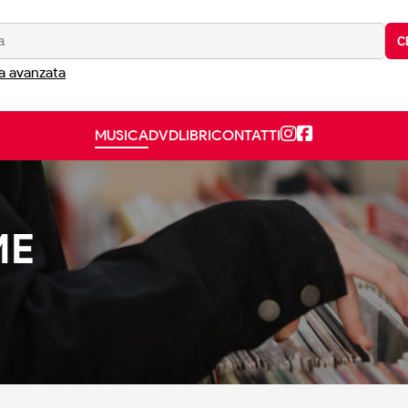
C
a avanzata
MUSICA
DVD
LIBRI
CONTATTI
ME