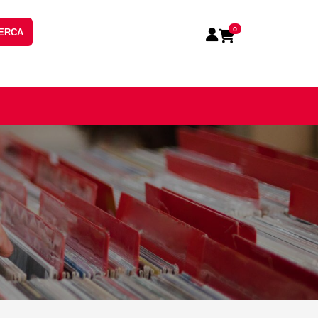
0
ERCA