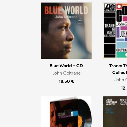
Blue World - CD
Trane: T
Collec
John Coltrane
John 
18.50 €
12