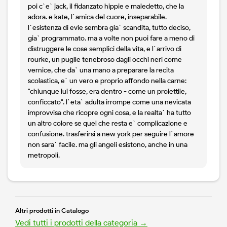
poi c`e` jack, il fidanzato hippie e maledetto, che la
adora. e kate, l`amica del cuore, inseparabile.
l`esistenza di evie sembra gia` scandita, tutto deciso,
gia` programmato. ma a volte non puoi fare a meno di
distruggere le cose semplici della vita, e l`arrivo di
rourke, un pugile tenebroso dagli occhi neri come
vernice, che da` una mano a preparare la recita
scolastica, e` un vero e proprio affondo nella carne:
"chiunque lui fosse, era dentro - come un proiettile,
conficcato". l`eta` adulta irrompe come una nevicata
improvvisa che ricopre ogni cosa, e la realta` ha tutto
un altro colore se quel che resta e` complicazione e
confusione. trasferirsi a new york per seguire l`amore
non sara` facile. ma gli angeli esistono, anche in una
metropoli.
Altri prodotti in Catalogo
Vedi tutti i prodotti della categoria →