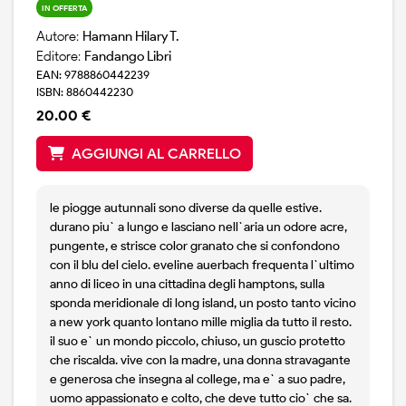
IN OFFERTA
Autore:
Hamann Hilary T.
Editore:
Fandango Libri
EAN: 9788860442239
ISBN: 8860442230
20.00 €
AGGIUNGI AL CARRELLO
le piogge autunnali sono diverse da quelle estive.
durano piu` a lungo e lasciano nell`aria un odore acre,
pungente, e strisce color granato che si confondono
con il blu del cielo. eveline auerbach frequenta l`ultimo
anno di liceo in una cittadina degli hamptons, sulla
sponda meridionale di long island, un posto tanto vicino
a new york quanto lontano mille miglia da tutto il resto.
il suo e` un mondo piccolo, chiuso, un guscio protetto
che riscalda. vive con la madre, una donna stravagante
e generosa che insegna al college, ma e` a suo padre,
uomo appassionato e colto, che deve tutto cio` che sa.