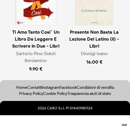
Ti Amo Tanto Cosi` Un
Presente Non Basta La
Libro Da Leggere E
Lezione Del Latino (il) -
Scrivere In Due - Libri
Libri
Sartorio Pino Sidoti
Dionigi Ivano
Beniamino
16.00 €
9.90 €
Home
Contatti
Instagram
Facebook
Condizioni di vendita
Privacy Policy
Cookie Policy
Trasparenza aiuti di stato
2026 CARU' S.r.l. PI 01440980124