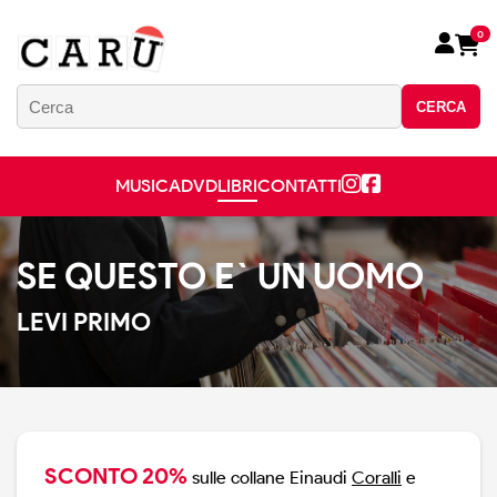
0
CERCA
MUSICA
DVD
LIBRI
CONTATTI
SE QUESTO E` UN UOMO
LEVI PRIMO
SCONTO 20%
sulle collane Einaudi
Coralli
e