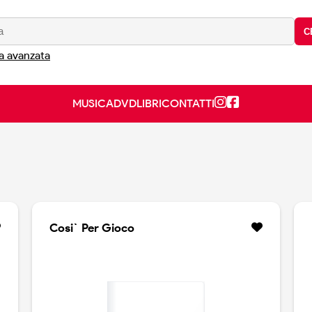
C
a avanzata
MUSICA
DVD
LIBRI
CONTATTI
Cosi` Per Gioco