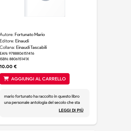
Autore:
Fortunato Mario
Editore:
Einaudi
Collana:
Einaudi Tascabili
EAN: 9788806151416
ISBN: 880615141X
10.00 €
AGGIUNGI AL CARRELLO
mario fortunato ha raccolto in questo libro
una personale antologia del secolo che sta
finendo. ogni brano scelto e` preceduto e
LEGGI DI PIÙ
seguito dalla storia di un ragazzo, prima
adolescente e poi alle soglie della maturita`,
che scoprendo l`amore per i libri scopre se