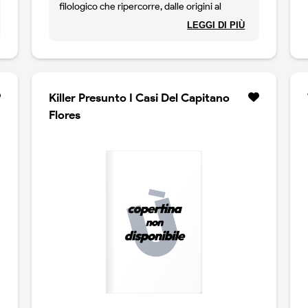
filologico che ripercorre, dalle origini al
secolo scorso, l`altra poesia, quella bassa,
LEGGI DI PIÙ
burlesca e parodica. oltre cento poeti - da
cecco angiolieri a ernesto ragazzoni,
passando per berni e burchiello, porta e belli,
ma includendo anche poeti altrimenti
"severi", come dante, della casa, parini, monti,
Killer Presunto I Casi Del Capitano
leopardi - attraverso i quali guido davico
Flores
bonino esplora i molteplici sentieri di
"quest`altra" poesia. ogni autore e`
presentato da un breve cappello
introduttivo, ogni brano e` annotato e - se in
latino maccheronico o in dialetto - tradotto
riga-verso.