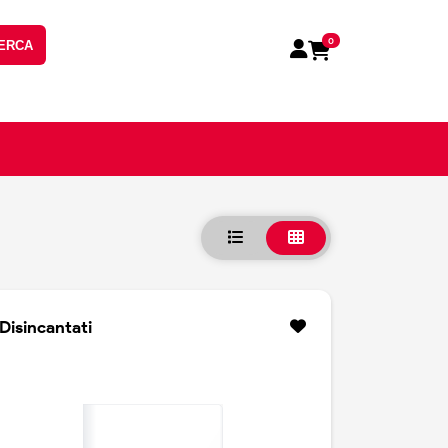
0
ERCA
Disincantati