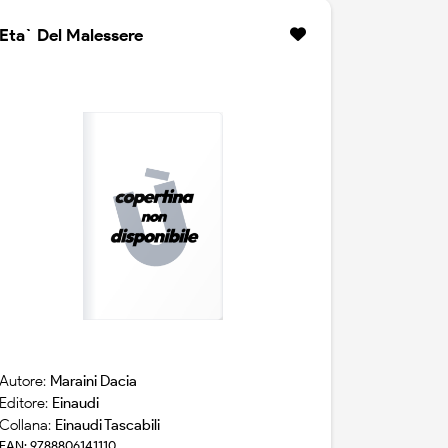
stesso e la vita. lungo l`arco degli anni
settanta e dei primi ottanta, seguiamo cosi`
Eta` Del Malessere
un`educazione sentimentale che fa i conti
con l`italia del tempo, con i primi turbamenti
sessuali, gli amori, la politica. dalla cronaca
della rivelazione che la lettura della
"recherche" produce nel narratore al ricordo
della breve, intensa amicizia con tondelli,
mario fortunato ci consegna in queste
pagine una sorte di ideale autobiografia del
lettore da giovane.
Autore:
Maraini Dacia
Editore:
Einaudi
Collana:
Einaudi Tascabili
EAN: 9788806141110