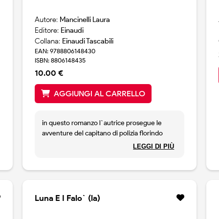
Autore:
Mancinelli Laura
Editore:
Einaudi
Collana:
Einaudi Tascabili
EAN: 9788806148430
ISBN: 8806148435
10.00 €
AGGIUNGI AL CARRELLO
in questo romanzo l`autrice prosegue le
avventure del capitano di polizia florindo
flores, ormai felicemente in pensione. ma il
LEGGI DI PIÙ
suo riposo dura poco, perche` viene subito
richiamato per collaborare alle indagini su
una serie di insoluti delitti avvenuti in
sardegna. cosi` il capitano, con il suo
consueto spirito indagatore e metodico, e
Luna E I Falo` (la)
con la curiosita` che lo contraddistingue, si
mettera` sulle tracce dell`assassino,