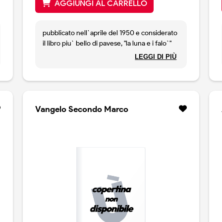
AGGIUNGI AL CARRELLO
pubblicato nell`aprile del 1950 e considerato
il libro piu` bello di pavese, "la luna e i falo`"
e` il suo ultimo romanzo. il protagonista,
LEGGI DI PIÙ
anguilla, all`indomani della liberazione, torna
al suo paese delle langhe dopo molti anni
trascorsi in america e, in compagnia
dell`amico nuto, ripercorre i luoghi
dell`infanzia e dell`adolescenza in un viaggio
Vangelo Secondo Marco
nel tempo, alla ricerca di antiche e sofferte
radici. storia semplice e lirica insieme,
costruita come un continuo viavai tra il piano
del passato e quello del presente, la luna e i
falo` recupera i temi civili della guerra
partigiana, la cospirazione antifascista, la lotta
di liberazione, e li lega a problematiche
private - l`amicizia, la sensualita`, la morte -,
in un intreccio drammatico che conferma la
totale inappartenenza dell`individuo rispetto
al mondo e il suo triste destino di solitudine.