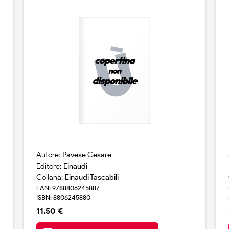
penetrando a poco a poco in un caso che
piu` sembra intricarsi e piu` lo appassiona e
sollecita le doti della sua intelligenza
deduttiva. e infatti scopre che...
Autore:
Pavese Cesare
Editore:
Einaudi
Collana:
Einaudi Tascabili
EAN: 9788806245887
ISBN: 8806245880
11.50 €