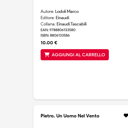
un modo d`essere che pavese aveva sempre
considerato come costitutivo e insieme
Autore:
Lodoli Marco
limitativo della propria esperienza.
Editore:
Einaudi
Collana:
Einaudi Tascabili
EAN: 9788806133580
ISBN: 8806133586
10.00 €
AGGIUNGI AL CARRELLO
Pietro. Un Uomo Nel Vento