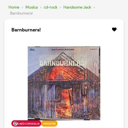
Home
›
Musica
›
cd-rock
›
Handsome Jack
›
Barnburners!
Barnburners!
CARÙ CONSIGLIA
IMPORTATI