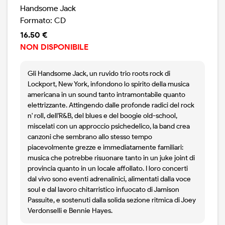
Handsome Jack
Formato: CD
16.50 €
NON DISPONIBILE
Gli Handsome Jack, un ruvido trio roots rock di
Lockport, New York, infondono lo spirito della musica
americana in un sound tanto intramontabile quanto
elettrizzante. Attingendo dalle profonde radici del rock
n' roll, dell'R&B, del blues e del boogie old-school,
miscelati con un approccio psichedelico, la band crea
canzoni che sembrano allo stesso tempo
piacevolmente grezze e immediatamente familiari:
musica che potrebbe risuonare tanto in un juke joint di
provincia quanto in un locale affollato. I loro concerti
dal vivo sono eventi adrenalinici, alimentati dalla voce
soul e dal lavoro chitarristico infuocato di Jamison
Passuite, e sostenuti dalla solida sezione ritmica di Joey
Verdonselli e Bennie Hayes.