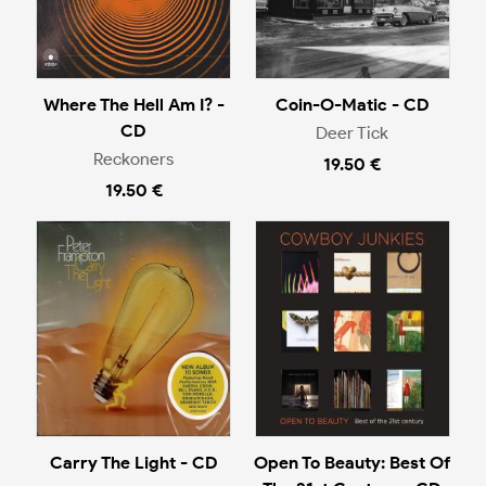
Where The Hell Am I? -
Coin-O-Matic - CD
CD
Deer Tick
Reckoners
19.50 €
19.50 €
Carry The Light - CD
Open To Beauty: Best Of