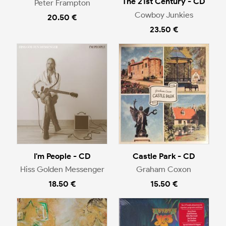
The 21st Century - CD
Peter Frampton
Cowboy Junkies
20.50 €
23.50 €
I'm People - CD
Castle Park - CD
Hiss Golden Messenger
Graham Coxon
18.50 €
15.50 €