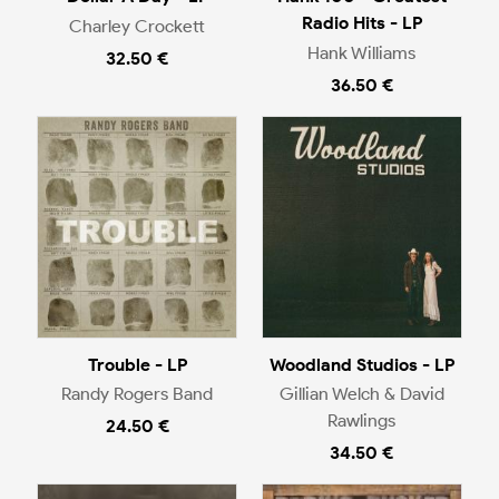
Radio Hits - LP
Charley Crockett
Hank Williams
32.50 €
36.50 €
Trouble - LP
Woodland Studios - LP
Randy Rogers Band
Gillian Welch & David
Rawlings
24.50 €
34.50 €