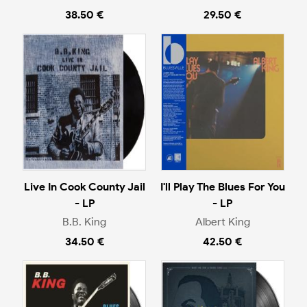
38.50 €
29.50 €
Live In Cook County Jail
I'll Play The Blues For You
- LP
- LP
B.B. King
Albert King
34.50 €
42.50 €