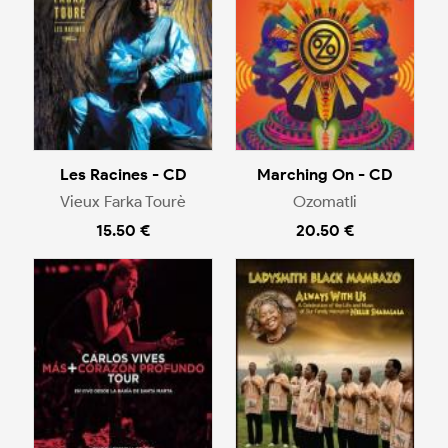
Les Racines - CD
Marching On - CD
Vieux Farka Tourè
Ozomatli
15.50 €
20.50 €