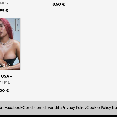
RIES
8.50 €
.99 €
 USA -
E USA
.00 €
ram
Facebook
Condizioni di vendita
Privacy Policy
Cookie Policy
Tra