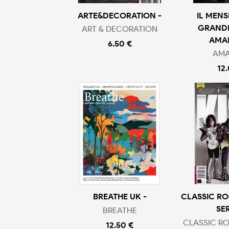
ARTE&DECORATION -
IL MENS
GRANDE
ART & DECORATION
AMA
6.50 €
AMA
12
BREATHE UK -
CLASSIC R
SER
BREATHE
CLASSIC R
12.50 €