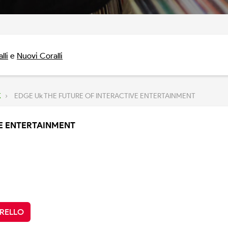
lli
e
Nuovi Coralli
K
›
EDGE Uk THE FUTURE OF INTERACTIVE ENTERTAINMENT
VE ENTERTAINMENT
RRELLO