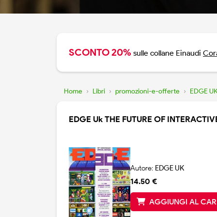
SCONTO 20%
sulle collane Einaudi
Cora
Home
›
Libri
›
promozioni-e-offerte
›
EDGE U
EDGE Uk THE FUTURE OF INTERACTI
Autore:
EDGE UK
14.50 €
AGGIUNGI AL CA