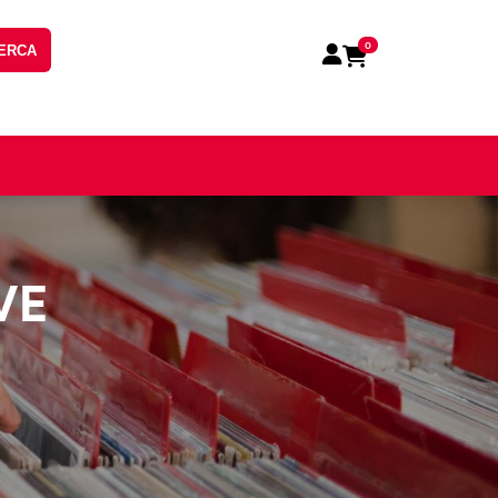
0
ERCA
VE