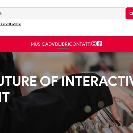
C
a avanzata
MUSICA
DVD
LIBRI
CONTATTI
UTURE OF INTERACTI
NT