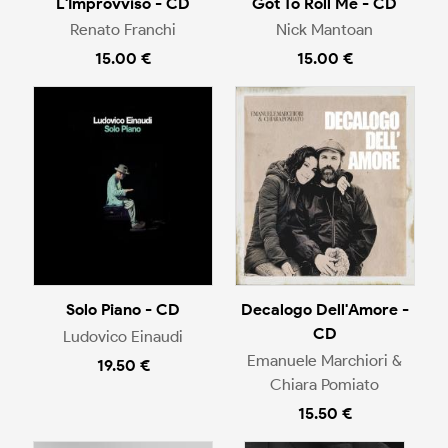
L'Improvviso - CD
Got To Roll Me - CD
Renato Franchi
Nick Mantoan
15.00 €
15.00 €
Solo Piano - CD
Decalogo Dell'Amore -
CD
Ludovico Einaudi
Emanuele Marchiori &
19.50 €
Chiara Pomiato
15.50 €