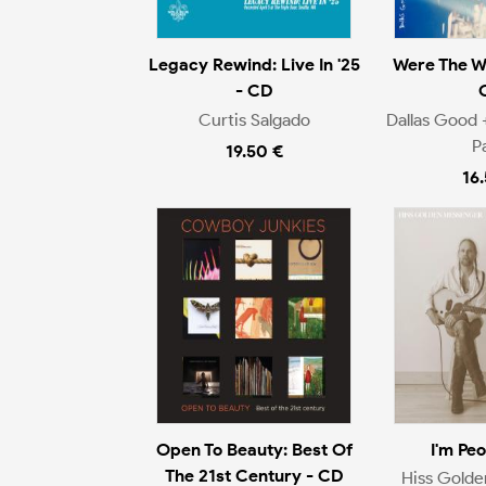
Legacy Rewind: Live In '25
Were The W
- CD
Curtis Salgado
Dallas Good 
P
19.50 €
16
Open To Beauty: Best Of
I'm Pe
The 21st Century - CD
Hiss Gold