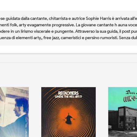
se guidata dalla cantante, chitarrista e autrice Sophie Harris è arrivata al
nti folk, arty evagamente progressive. La giovane cantante h auna voce c
plodere in un lirismo viscerale e pungente. Attraverso la sua guida, il post pu
luenza di elementi arty,, free jazz, cameristici e persino rumoristi. Senza du