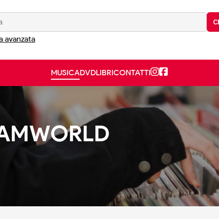
C
a avanzata
MUSICA
DVD
LIBRI
CONTATTI
EAMWORLD