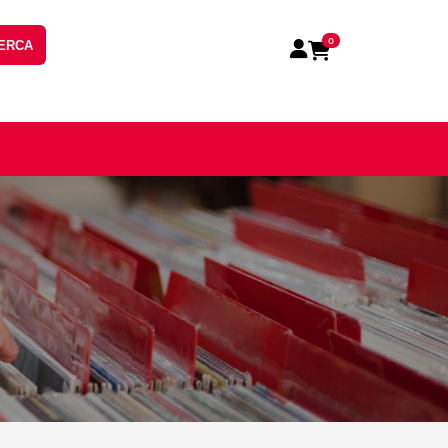
0
ERCA