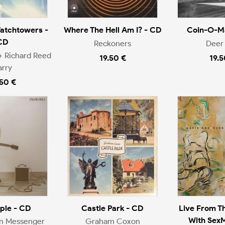
atchtowers -
Where The Hell Am I? - CD
Coin-O-Ma
CD
Reckoners
Deer 
+ Richard Reed
19.50 €
19.5
arry
.50 €
ople - CD
Castle Park - CD
Live From T
With Sex
en Messenger
Graham Coxon