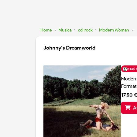
Home
›
Musica
›
cd-rock
›
Modern Woman
›
Johnny's Dreamworld
CARÙ 
Moder
Format
17.50 €
A