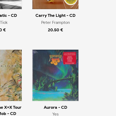
tic - CD
Carry The Light - CD
Tick
Peter Frampton
0 €
20.50 €
he X=X Tour
Aurora - CD
Mob - CD
Yes