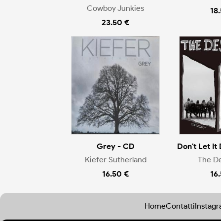
Cowboy Junkies
18
23.50 €
Grey - CD
Don't Let It 
Kiefer Sutherland
The D
16.50 €
16
Home
Contatti
Instag