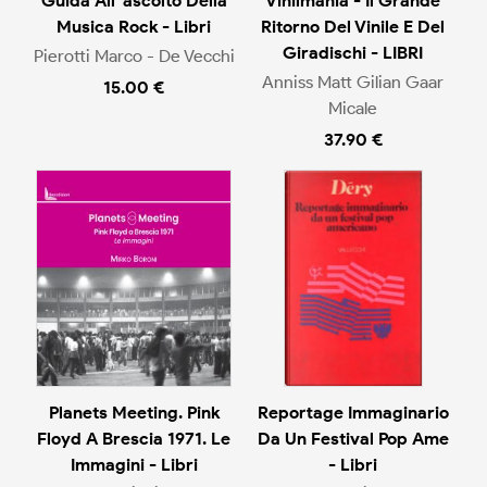
Guida All`ascolto Della
Vinilmania - Il Grande
Musica Rock - Libri
Ritorno Del Vinile E Del
Giradischi - LIBRI
Pierotti Marco - De Vecchi
Anniss Matt Gilian Gaar
15.00 €
Micale
37.90 €
Planets Meeting. Pink
Reportage Immaginario
Floyd A Brescia 1971. Le
Da Un Festival Pop Ame
Immagini - Libri
- Libri