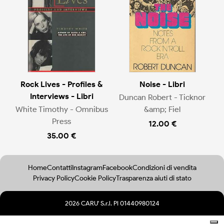
Rock Lives - Profiles &
Noise - Libri
Interviews - Libri
Duncan Robert - Ticknor
White Timothy - Omnibus
&amp; Fiel
Press
12.00 €
35.00 €
Home
Contatti
Instagram
Facebook
Condizioni di vendita
Privacy Policy
Cookie Policy
Trasparenza aiuti di stato
2026 CARU' S.r.l. PI 01440980124