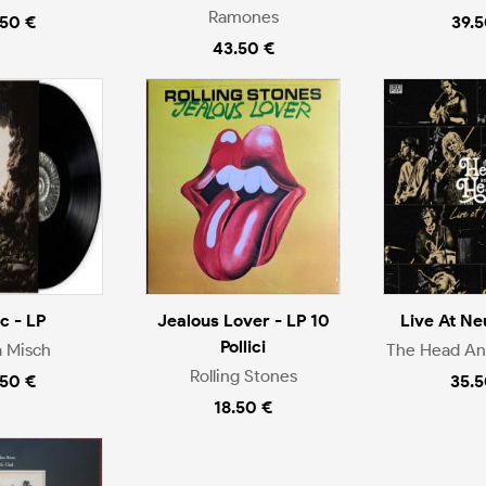
Ramones
.50 €
39.5
43.50 €
ic - LP
Jealous Lover - LP 10
Live At Ne
Pollici
a Misch
The Head An
Rolling Stones
.50 €
35.5
18.50 €