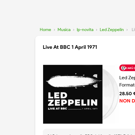
Home
›
Musica
›
lp-novita
›
Led Zeppelin
›
L
Live At BBC 1 April 1971
CARÙ 
Led Ze
Format
28.50 
NON D