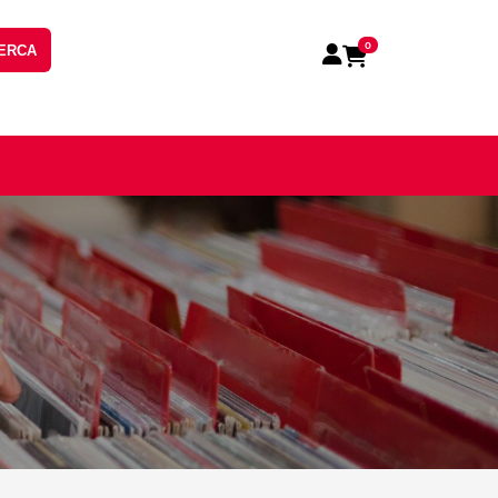
0
ERCA