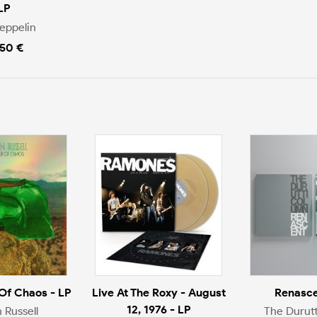
LP
eppelin
.50 €
 Of Chaos - LP
Live At The Roxy - August
Renasce
12, 1976 - LP
n Russell
The Durut