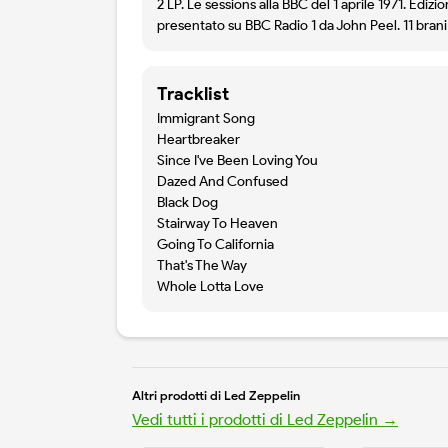
2 LP. Le sessions alla BBC del 1 aprile 1971. Ediz
presentato su BBC Radio 1 da John Peel. 11 brani 
Tracklist
Immigrant Song
Heartbreaker
Since I've Been Loving You
Dazed And Confused
Black Dog
Stairway To Heaven
Going To California
That's The Way
Whole Lotta Love
Altri prodotti di Led Zeppelin
Vedi tutti i prodotti di Led Zeppelin →