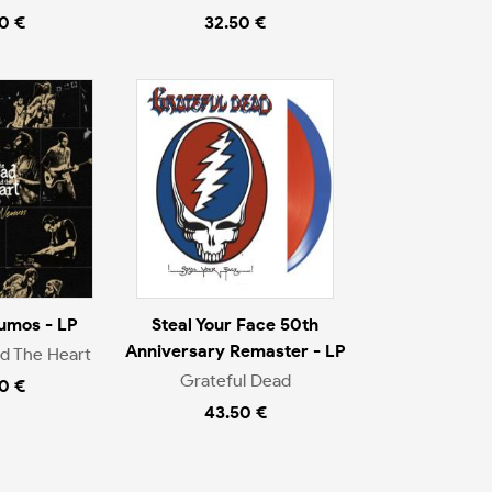
0 €
32.50 €
umos - LP
Steal Your Face 50th
Anniversary Remaster - LP
d The Heart
Grateful Dead
0 €
43.50 €