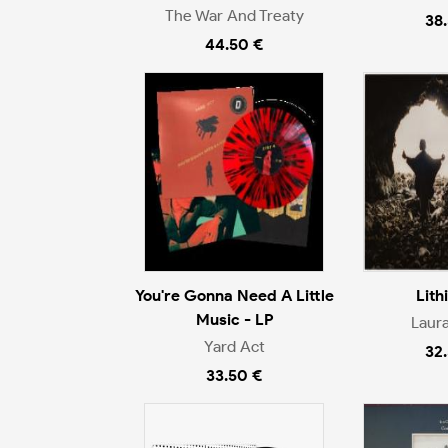
The War And Treaty
38
44.50 €
You're Gonna Need A Little
Lith
Music - LP
Laur
Yard Act
32
33.50 €