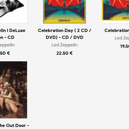
lin I DeLuxe
Celebration Day ( 2 CD /
Celebratio
on - CD
DVD) - CD / DVD
Led Ze
eppelin
Led Zeppelin
19.5
.50 €
22.50 €
The Out Door -