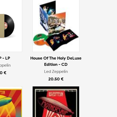
P - LP
House Of The Holy DeLuxe
Edition - CD
ppelin
Led Zeppelin
0 €
20.50 €