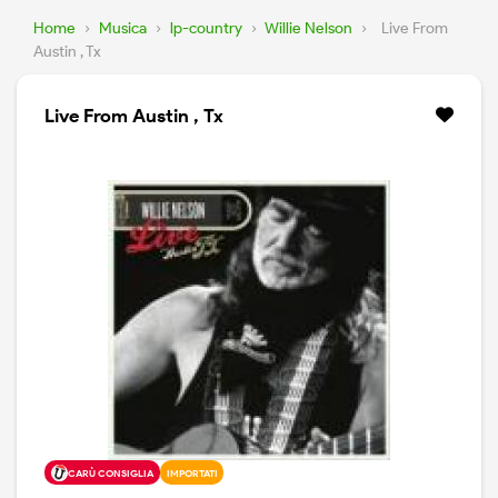
Home
›
Musica
›
lp-country
›
Willie Nelson
›
Live From
Austin , Tx
Live From Austin , Tx
CARÙ CONSIGLIA
IMPORTATI