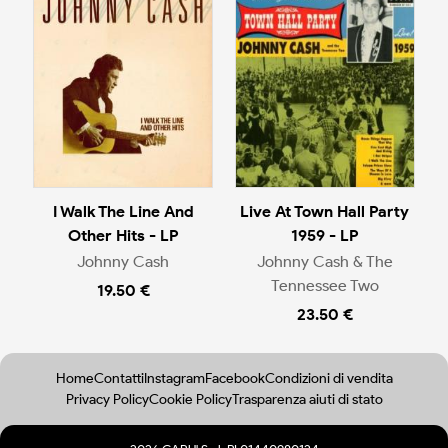
I Walk The Line And
Live At Town Hall Party
Other Hits - LP
1959 - LP
Johnny Cash
Johnny Cash & The
Tennessee Two
19.50 €
23.50 €
Home
Contatti
Instagram
Facebook
Condizioni di vendita
Privacy Policy
Cookie Policy
Trasparenza aiuti di stato