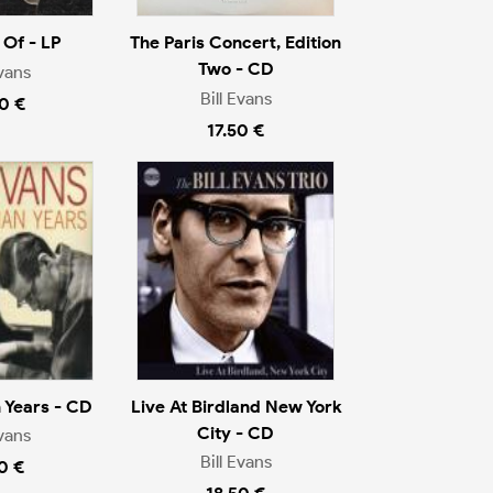
 Of - LP
The Paris Concert, Edition
Two - CD
Evans
Bill Evans
0 €
17.50 €
 Years - CD
Live At Birdland New York
City - CD
Evans
Bill Evans
0 €