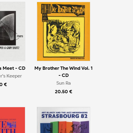
s Meet - CD
My Brother The Wind Vol. 1
- CD
r's Keeper
Sun Ra
0 €
20.50 €