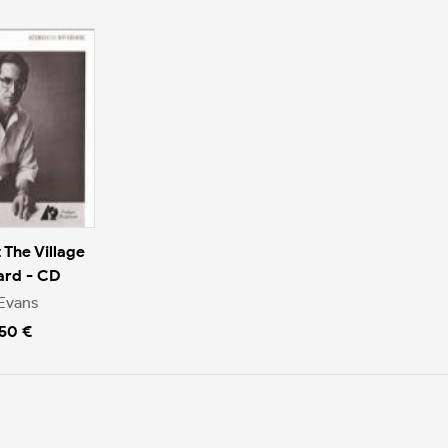
 The Village
ard - CD
 Evans
.50 €