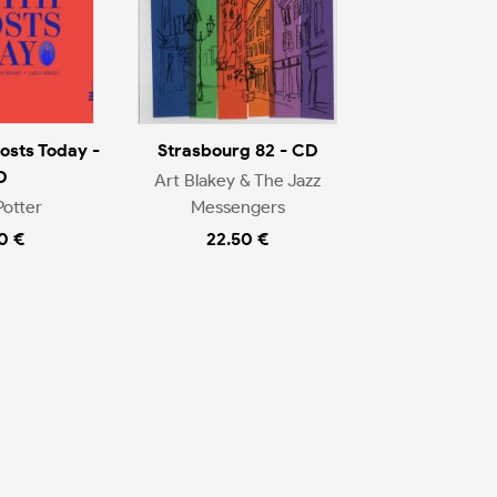
osts Today -
Strasbourg 82 - CD
D
Art Blakey & The Jazz
Potter
Messengers
0 €
22.50 €