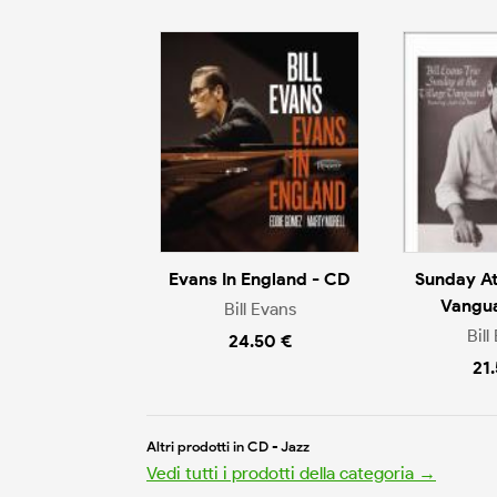
Evans In England - CD
Sunday At
Vangu
Bill Evans
Bill
24.50 €
21
Altri prodotti in CD - Jazz
Vedi tutti i prodotti della categoria →