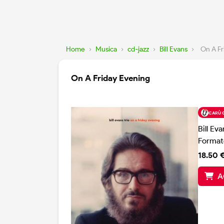
Home
›
Musica
›
cd-jazz
›
Bill Evans
›
On A Fr
On A Friday Evening
CARÙ 
Bill Eva
Format
18.50 
A