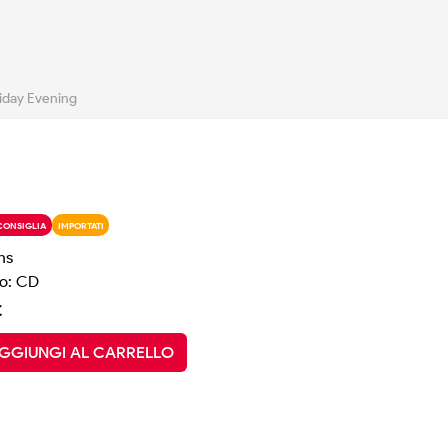
iday Evening
CONSIGLIA
IMPORTATI
ns
o: CD
€
GGIUNGI AL CARRELLO