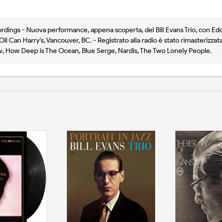
cordings - Nuova performance, appena scoperta, del Bill Evans Trio, con Ed
l Can Harry's, Vancouver, BC. - Registrato alla radio è stato rimasterizzat
 Now, How Deep is The Ocean, Blue Serge, Nardis, The Two Lonely People.