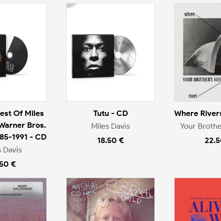
est Of Miles
Tutu - CD
Where River
 Warner Bros.
Miles Davis
Your Brothe
985-1991 - CD
18.50 €
22.5
s Davis
.50 €