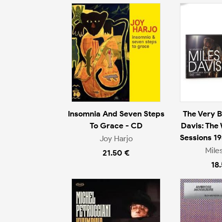
Insomnia And Seven Steps
The Very B
To Grace - CD
Davis: The
Sessions 1
Joy Harjo
Mile
21.50 €
18