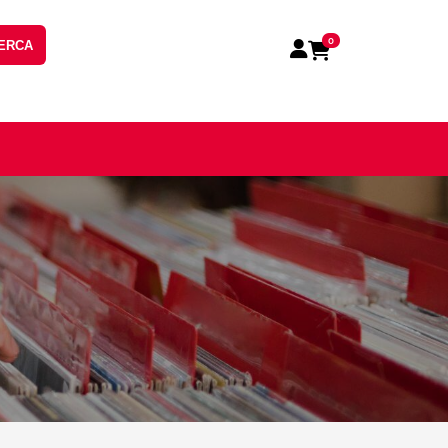
0
ERCA