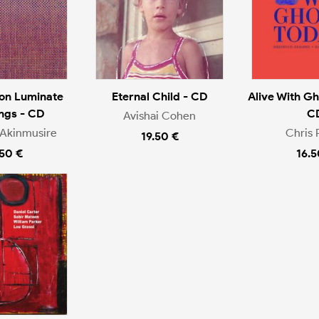
on Luminate
Eternal Child - CD
Alive With Gh
ngs - CD
C
Avishai Cohen
Akinmusire
Chris 
19.50 €
.50 €
16.5