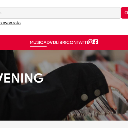
C
a avanzata
MUSICA
DVD
LIBRI
CONTATTI
EVENING