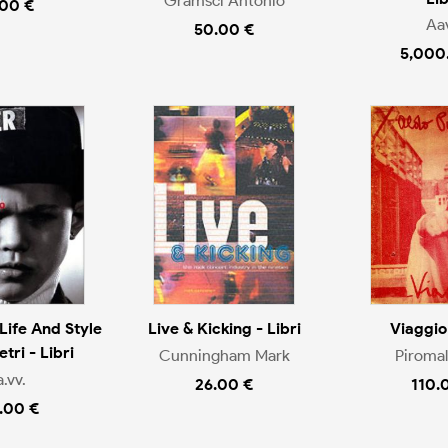
Gramsci Antonio
.00 €
Aa
50.00 €
5,000
 Life And Style
Live & Kicking - Libri
Viaggio 
tri - Libri
Cunningham Mark
Piromal
.vv.
26.00 €
110.
.00 €