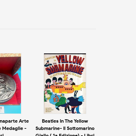
naparte Arte
Beatles In The Yellow
e Medaglie -
Submarine- Il Sottomarino
ri
Giallo ( 1a Edizione) - Libri