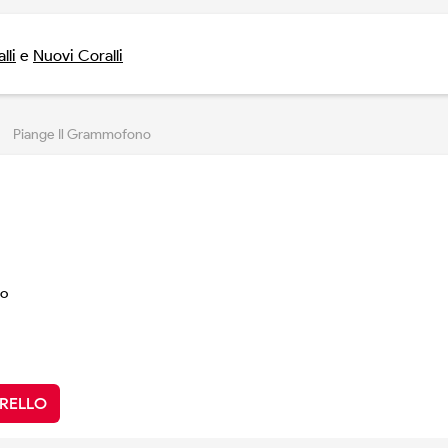
lli
e
Nuovi Coralli
Piange Il Grammofono
co
RRELLO