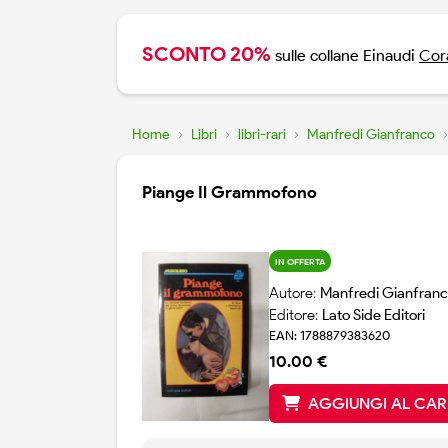
SCONTO 20%
sulle collane Einaudi
Cora
Home
›
Libri
›
libri-rari
›
Manfredi Gianfranco
›
Piange Il Grammofono
IN OFFERTA
Autore:
Manfredi Gianfran
Editore:
Lato Side Editori
EAN: 1788879383620
10.00 €
AGGIUNGI AL CA