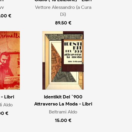
vv
Vettore Alessandro (a Cura
Di)
.00 €
89.50 €
- Libri
Identikit Del `900
Attraverso La Moda - Libri
li Aldo
Beltrami Aldo
00 €
15.00 €