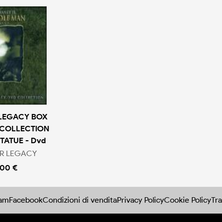
LEGACY BOX
COLLECTION
STATUE - Dvd
R LEGACY
.00 €
ram
Facebook
Condizioni di vendita
Privacy Policy
Cookie Policy
Tra