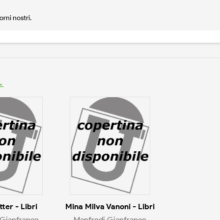
rni nostri.
→
ter - Libri
Mina Milva Vanoni - Libri
 Gianfranco
Manfredi Gianfranco