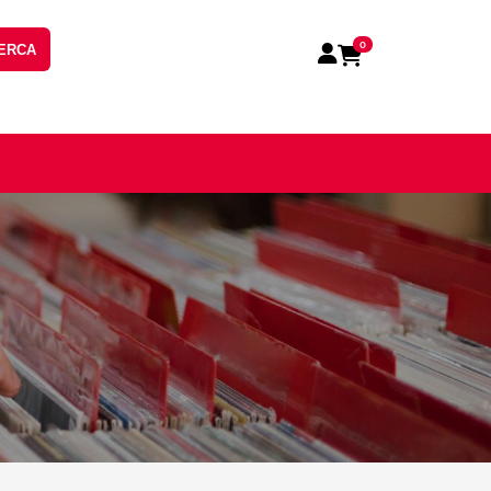
0
ERCA