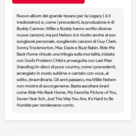
Nuovo album del grande texano per la Legacy ( è il
tredicesimo) e, come i precedenti, la produzione è di
Buddy Cannon. Willie e Buddy hanno scritto diverse
nuove canzoni, ma poi Nelson si è rivolto anche al suo
songbook personale, scegliendo canzoni di Guy Clark,
Sonny Trockmorton, Mac Davis e Buzz Rabin. Ride Me
Back Home chiude una trilogia sulla mortalità, iniziata
con God's Problem Child e proseguita con Last Man
Standing.Un disco di pure country, come i precedenti,
arrangiato in modo sublime e cantato con voce, al
solito, straordinaria. Gli anni passano, ma Willie Nelson
non mostra di accorgersene. Basta ascoltare brani
come Ride Me Back Home, My Favorite Picture of You,
Seven Year Itch, Just The Way You Are, It's Hard to Be
Humble per rendersene conto.