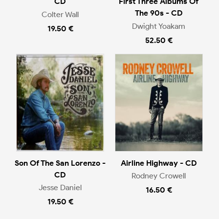
CD
First Three Albums Of
The 90s - CD
Colter Wall
Dwight Yoakam
19.50 €
52.50 €
Son Of The San Lorenzo -
Airline Highway - CD
CD
Rodney Crowell
Jesse Daniel
16.50 €
19.50 €