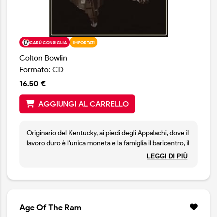
CARÙ CONSIGLIA
IMPORTATI
Colton Bowlin
Formato: CD
16.50 €
AGGIUNGI AL CARRELLO
Originario del Kentucky, ai piedi degli Appalachi, dove il
lavoro duro è l'unica moneta e la famiglia il baricentro, il
giovane country singer è cresciuto lavorando sette
LEGGI DI PIÙ
giorni su sette nel mangimificio del nonno, e
trasformando in canzoni i valori della provincia e il
sudore della classe operaia. Prodotto da Dave
Ferguson, l'album racconta un'America vera, senza filtri
ne pose e allinea 12 brani in cui Colton brilla con voce
Age Of The Ram
sicura e timbro inconfondibile: a tratti ricorda la