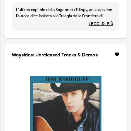
L'ultimo capitolo della Sagebrush Trilogy, una saga che
l'autore dice ispirata alla Trilogia della Frontiera di
Cormac McCarthy, è concepita come la colonna sonora
LEGGI DI PIÙ
di un film western immaginario in cui gli States
rigurgitano banditi, sparatorie, rapine, agguati e tranelli.
Non che ci sia grande differenza rispetto alla realtà, qui
però le canzoni sembrano decisamente migliori grazie
al rock'n'country più impressionista e cinematico in
Waysides: Unreleased Tracks & Demos
circolazione.