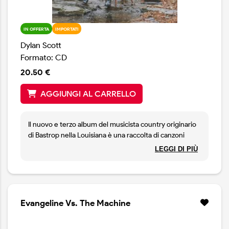
IN OFFERTA
IMPORTATI
Dylan Scott
Formato: CD
20.50 €
AGGIUNGI AL CARRELLO
Il nuovo e terzo album del musicista country originario
di Bastrop nella Louisiana è una raccolta di canzoni
particolarmente sentite dall'autore che riguardano
LEGGI DI PIÙ
temi come l'amore, la sconfitta, il crescere ai margini di
una piccola città di provincia e il senso di rivalsa che
l'artista sta vivendo a questo punto della sua carriera.
Influenzato dal padre che fu il chitarrista di Freddie
Fender, Dylan mette a punto un lavoro nostalgico che si
Evangeline Vs. The Machine
rifà al country nashvilliano dei primi anni 2000 con
accattivanti melodie, una bella grinta e canzoni con