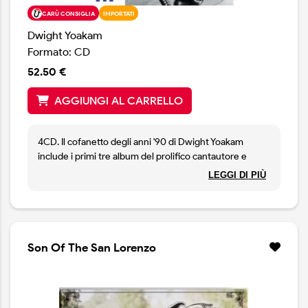
CARÙ CONSIGLIA
IMPORTATI
Dwight Yoakam
Formato: CD
52.50 €
AGGIUNGI AL CARRELLO
4CD. Il cofanetto degli anni '90 di Dwight Yoakam
include i primi tre album del prolifico cantautore e
affermato musicista pubblicati negli anni '90, tutti
LEGGI DI PIÙ
entrati nella Top Ten delle classifiche country, e un
disco esclusivo con brani rari di quel periodo.
Tracklist
SIDE ONE:
Son Of The San Lorenzo
1. THE DISTANCE BETWEEN YOU AND ME
2. THE HEART THAT YOU OWN
3. TAKES A LOT TO ROCK YOU
4. NOTHING’S CHANGED HERE