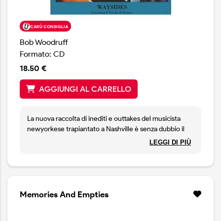
CARÙ CONSIGLIA
Bob Woodruff
Formato: CD
18.50 €
AGGIUNGI AL CARRELLO
La nuova raccolta di inediti e outtakes del musicista
newyorkese trapiantato a Nashville è senza dubbio il
disco country più elettrizzante e riuscito del 2025.
LEGGI DI PIÙ
Come Dwight Yoakam, Woodruff intreccia country e
rock and roll in maniera furiosa e entusiasmante,
accompagnato da musicisti di grande talento come Ray
Kennedy, Doug Pettibone, Marc Ford, il bassista Gary
Tallent della E Street Band, il chitarrista di Elvis James
Memories And Empties
Burton e il batterista Craig Wright.