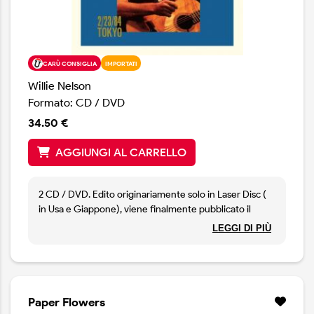
CARÙ CONSIGLIA
IMPORTATI
Willie Nelson
Formato: CD / DVD
34.50 €
AGGIUNGI AL CARRELLO
2 CD / DVD. Edito originariamente solo in Laser Disc (
in Usa e Giappone), viene finalmente pubblicato il
concerto che Willie Nelson tenne il 18 novembre del
LEGGI DI PIÙ
1984 al Budokan di Tokyo, La produzione e la
rimasterizzazione del disco sono a cura di Mickey
Raphael, fedele armonicista nella band di Nelson, ma
anche uomo d'ordine nella band stessa. Willie e la sua
family ( Bobbie Nelson al pianoforte, Paul English alla
Paper Flowers
batteria, Grady Martin alla chitarra, Jody Payne alla