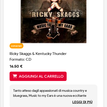
IMPORTATI
Ricky Skaggs & Kentucky Thunder
Formato: CD
16.50 €
AGGIUNGI AL CARRELLO
Tanto atteso dagli appassionati di musica country e
bluegrass, Music to my Ears è una nuova eccitante
opera di Ricky Skaggs. I brani bluegrass freschi e nuovi
LEGGI DI PIÙ
sono co-scritti da Skaggs con una nuova impronta