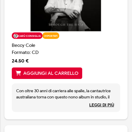
Tubb e Bob Wills. Questi sono tra i suoi eroi, e la musica
di Watson starebbe bene nello stesso jukebox insieme
alla loro.
CARÙ CONSIGLIA
IMPORTATI
Beccy Cole
Formato: CD
24.50 €
AGGIUNGI AL CARRELLO
Con oltre 30 anni di carriera alle spalle, la cantautrice
australiana torna con questo nono album in studio, il
primo da solista dopo 7 anni.
LEGGI DI PIÙ
Beccy afferma: “Through The Haze presenta
sicuramente un elemento di scrittura in stile diario; ci
sono sicuramente canzoni che esplorano la fine del mio
matrimonio (e il mio crollo emotivo) e spunti sulle