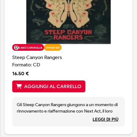
CARÙ CONSIGLIA
IMPORTATI
Steep Canyon Rangers
Formato: CD
16.50 €
AGGIUNGI AL CARRELLO
Gli Steep Canyon Rangers giungono a un momento di
rinnovamento e riaffermazione con Next Act, il loro
quindicesimo album in studio. Il disco rappresenta un
LEGGI DI PIÙ
consapevole restringimento del campo d’azione: un
ritorno alle radici bluegrass affrontato con la sicurezza
e la ricchezza emotiva conquistate in anni di evoluzione