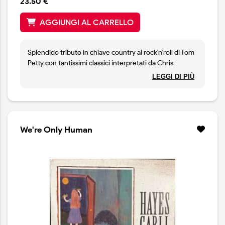
23.50 €
AGGIUNGI AL CARRELLO
Splendido tributo in chiave country al rock'n'roll di Tom
Petty con tantissimi classici interpretati da Chris
Stapleton, Dolly Parton, Steve Earle, Margo Price,
LEGGI DI PIÙ
Marty Stuart e altre stelle del firmamento country.
We're Only Human