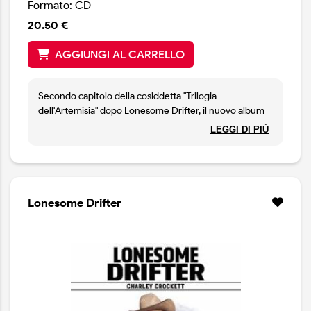
Formato: CD
20.50 €
AGGIUNGI AL CARRELLO
Secondo capitolo della cosiddetta "Trilogia
dell'Artemisia" dopo Lonesome Drifter, il nuovo album
della nuova stella dell'outlaw country è già il secondo
LEGGI DI PIÙ
pubblicato nel corso di questo 2025 a testimonianza
dello spirito stacanovista con cui Crockett interpreta il
suo ruolo di musicista. Registrato al Sunset Sound
Studio 3 di Hollywood in California con la produzione di
Shooter Jennings, Dollar a Day è un disco di ispido
Lonesome Drifter
country-rock venato di soul e honky tonk con una
scrittura che non è mai parsa tanto autentica e sincera.
Dagli angoli delle strade ai rodei di Houston, Crockett è
ormai diventato una stella, tra le più brillanti del nuovo
country, pronta per le grandi arene e il grande
pubblico.