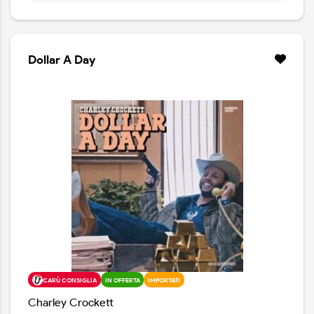
strumentale che distingue questo CD dal resto della
sua produzione, mentre le nuove interpretazioni degli
standard bluegrass più vecchi aggiungono altro
fascino. Questo artista vincitore di 14 volte GRAMMY sa
Dollar A Day
come accontentare tutto il pubblico con la sua
proposta fluida e ricca di classe. L’incredibile accoppiata
musicale di Ricky Skaggs e Barry Gibb (dei Bee Gee) su
“Soldier’s Son” è profondamente commovente.
CARÙ CONSIGLIA
IN OFFERTA
IMPORTATI
Charley Crockett