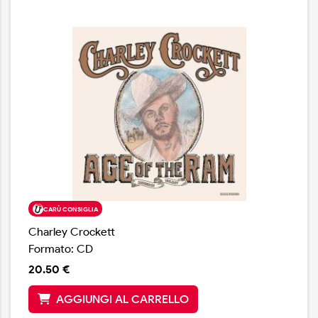
credibilità di Chris Stapleton, seppur con approccio
meno graffiante e asciutto, e l'approccio crudo del
primo Colter Wall. Lo spettro sonoro è un distillato di
radici: country purissimo influenzato da venature
honky tonk, roots rock e tocchi bluegrass. Una
produzione di alto livello che rivela un songwriter
appassionato: una vera sorpresa nel panorama odierno.
CARÙ CONSIGLIA
Charley Crockett
Formato: CD
20.50 €
AGGIUNGI AL CARRELLO