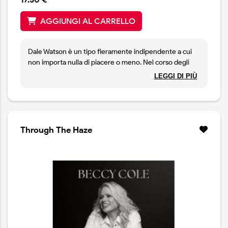
AGGIUNGI AL CARRELLO
Dale Watson è un tipo fieramente indipendente a cui
non importa nulla di piacere o meno. Nel corso degli
anni, ha rilasciato dichiarazioni pubbliche che hanno
LEGGI DI PIÙ
fatto infuriare e disorientato i fan, ma che lo hanno
anche reso simpatico ad altri. Una cosa su cui tutti
concordano è che Watson è un artista straordinario. Ha
una voce ricca e profonda che trasmette sincerità
anche quando ti prende in giro. Come cantante e
Through The Haze
autore, è convincente sia che stia facendo pubblicità
alla birra Lone Star, che racconti una barzelletta sporca
o che esprima sentimenti sinceri.
I 12 brani scritti di proprio pugno nel suo ultimo album
metteranno probabilmente tutti d'accordo. Celebrano i
valori tradizionali del country come l'amore, la vita e
l'alcol. Watson ha coniato il termine “Ameripolitan” per
descrivere il suo sofisticato stile honky tonk. In
Unwanted, cita Willie Nelson, Waylon Jennings, Ernest