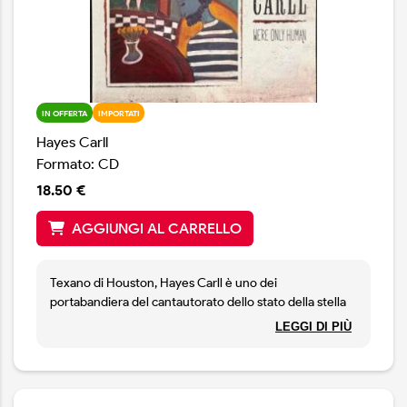
IN OFFERTA
IMPORTATI
Hayes Carll
Formato: CD
18.50 €
AGGIUNGI AL CARRELLO
Texano di Houston, Hayes Carll è uno dei
portabandiera del cantautorato dello stato della stella
solitaria; nel suo decimo album, propone una raccolta di
LEGGI DI PIÙ
racconti e testi avvincenti che esplorano con
delicatezza i modi in cui possiamo trovare vie di grazia
mentre affrontiamo i nostri difetti e le sfide del mondo.
We're Only Human mette ancora una volta in luce la