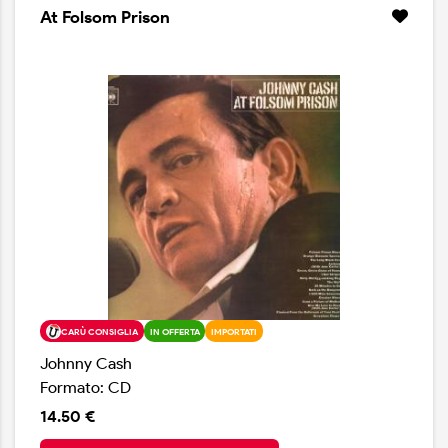
capacità di Carll di collegare perle di saggezza
At Folsom Prison
introspettiva con partiture musicali che riflettono la
profondità del significato di una canzone. È uno dei
migliori album country dell'anno.
CARÙ CONSIGLIA
IN OFFERTA
IMPORTATI
Johnny Cash
Formato: CD
14.50 €