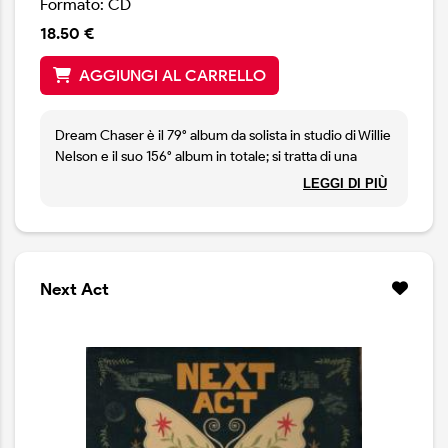
Formato: CD
18.50 €
AGGIUNGI AL CARRELLO
Dream Chaser è il 79° album da solista in studio di Willie
Nelson e il suo 156° album in totale; si tratta di una
nuova uscita che raccoglie una serie di brani
LEGGI DI PIÙ
introspettivi e ricchi di storie, incentrati sulle relazioni,
sulla crescita personale e sulla vita in tour. Radicato
nelle tradizioni classiche del songwriting ma con una
prospettiva moderna, l’album coniuga racconti intimi
con temi universali quali la perseveranza e la lucidità.
Next Act