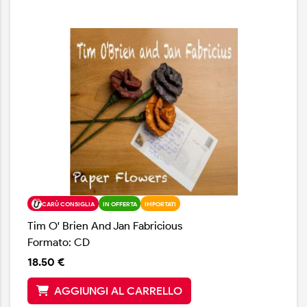
chitarra, Bee Spears al basso e Mickey Raphael
all'armonica), eseguono un lungo concerto, con 27
canzoni che vanno da Wiskey River a Luckenbach
Texas, Only Daddy That'll Walk The Line, Without a
Song, Always On My Mind, Good Hearted Woman, Me
and Bobby McGee, On The Road Again, Mammas Don't
Let Your Babies Grow Up To Be Cowboys, Georgia On
My Mind, Stardust, Blue Skies. Lo show, completo,
appare poi anche nella versione in DVD.
CARÙ CONSIGLIA
IN OFFERTA
IMPORTATI
Tim O' Brien And Jan Fabricious
Formato: CD
18.50 €
AGGIUNGI AL CARRELLO