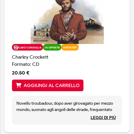
CARÙ CONSIGLIA
IN OFFERTA
IMPORTATI
Charley Crockett
Formato: CD
20.50 €
AGGIUNGI AL CARRELLO
Novello troubadour, dopo aver girovagato per mezzo
mondo, suonato agli angoli delle strade, frequentato
malfamati honky tonk bar sparsi tra Austin, New York e
LEGGI DI PIÙ
Nashville, finalmente Charley Crockett compie il
grande salto e esordisce per la prestigiosa Island