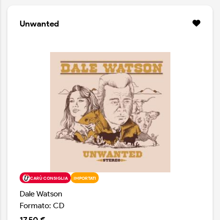
collettiva. È un’affermazione del fatto che il bluegrass
racchiude ancora infinite possibilità espressive. In Next
Unwanted
Act i Rangers sembrano profondamente a loro agio nel
proprio linguaggio musicale, traendo forza dalla
tradizione pur continuando a scriverne nuovi capitoli.
CARÙ CONSIGLIA
IMPORTATI
Dale Watson
Formato: CD
17.50 €