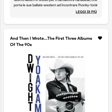
porta le sue ballate western ad incontrare l'honky-tonk
e lo swing, in un connubio dalla forte personalità, che
LEGGI DI PIÙ
poco concede alla leggerezza nashvilliana che troviamo
in molto del country attuale. Un disco intenso, senza
inutile nostalgia, ma con grande rispetto per la storia e
lo spirito della musica tradizionale americana.
And Then I Wrote...The First Three Albums
Of The 90s