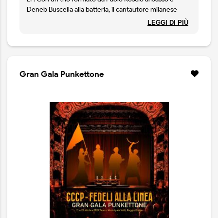
Deneb Buscella alla batteria, il cantautore milanese
Luca Andrea Crippa realizza un disco dai toni
LEGGI DI PIÙ
introspettivi che riflette sulla ricerca della poesia in
questi tempi davvero miserabili attraverso una
manciata di canzoni che spaziano tra rock, folk e blues
con un taglio alternative e vaghe influenze seventies.
Gran Gala Punkettone