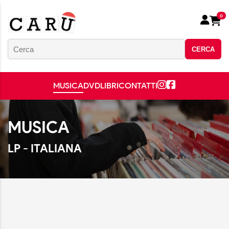
0
CERCA
MUSICA
DVD
LIBRI
CONTATTI
MUSICA
LP - ITALIANA