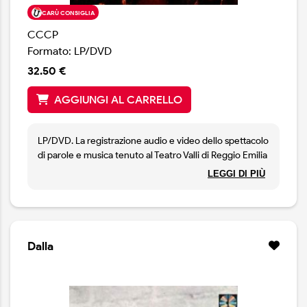
CARÙ CONSIGLIA
CCCP
Formato: LP/DVD
32.50 €
AGGIUNGI AL CARRELLO
LP/DVD. La registrazione audio e video dello spettacolo
di parole e musica tenuto al Teatro Valli di Reggio Emilia
il 21 e 22 ottobre 2023 in occasione dell’apertura della
LEGGI DI PIÙ
mostra FELICITAZIONI!: il ritorno, trentaquattro anni
dopo i loro ultimi concerti, dei CCCP – Fedeli alla Linea,
una delle band più amate e influenti della storia del
rock e del punk italiano.
Dalla