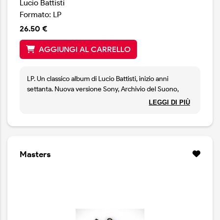
Lucio Battisti
Formato: LP
26.50 €
AGGIUNGI AL CARRELLO
LP. Un classico album di Lucio Battisti, inizio anni
settanta. Nuova versione Sony, Archivio del Suono,
2021. Il disco originale rimasterizzato, ricco libretto con
LEGGI DI PIÙ
approfondimenti. Vinile 180 grammi, copertina apribile.
Legacy Vinyl edition.
Masters