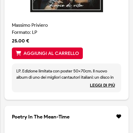
Massimo Priviero
Formato: LP
25.00 €
AGGIUNGI AL CARRELLO
LP. Edizione limitata con poster 50x70cm. Il nuovo
album di uno dei migliori cantautori italiani: un disco in
cui l'autore racconta sè stesso, il mondo che gli ruota
LEGGI DI PIÙ
intorno e i cambiamenti a cui costringe la vita
attraverso vere e intense rock ballads scritte con il
sangue e con tutta l'intensità possibile.
Poetry In The Mean-Time