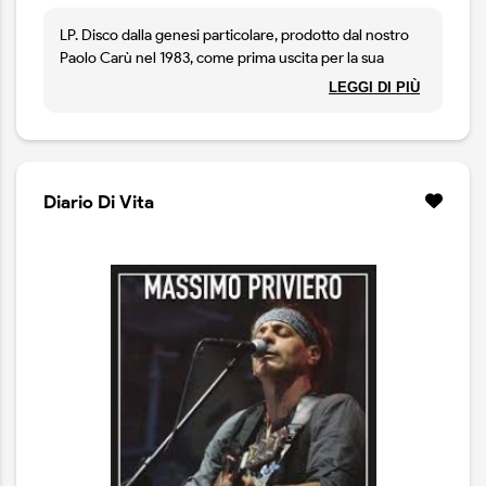
LP. Disco dalla genesi particolare, prodotto dal nostro
Paolo Carù nel 1983, come prima uscita per la sua
etichetta Moondance Records. Go Fly a Kite è un
LEGGI DI PIÙ
lavoro acustico ispirato al movimento dell'American
Primitive Guitar, nel quale Maurizio Angeletti e la fidata
Taylor 855 interpretano 11 tracce originali, in cui
possiamo riconoscere l'influenza di giganti del
fingerstyle come John Fahey e Leo Kottke. Recuperato
Diario Di Vita
dagli archivi, questo pezzo della nostra storia è ora
disponibile.