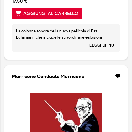
17.50 €
AGGIUNGI AL CARRELLO
La colonna sonora della nuova pellicola di Baz
Luhrmann che include le straordinarie esibizioni
presenti nel film, tra cui nuovi mix e remix dei classici
LEGGI DI PIÙ
successi di Elvis, insieme a due nuovi brani esclusivi che
fondono e reinterpretano le iconiche esibizioni di Elvis,
offrendo interpretazioni audaci e innovative che
celebrano il Re in un modo completamente nuovo.
EPiC: Elvis Presley in Concert è il film più atteso
Morricone Conducts Morricone
dell'anno, con Elvis Presley che torna sul palco per la
prima volta in 25 anni.