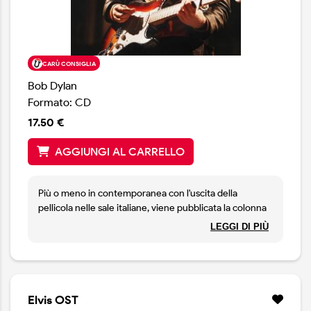
CARÙ CONSIGLIA
Bob Dylan
Formato: CD
17.50 €
AGGIUNGI AL CARRELLO
Più o meno in contemporanea con l'uscita della
pellicola nelle sale italiane, viene pubblicata la colonna
sonora del film del regista James Mangold su Bob
LEGGI DI PIÙ
Dylan. Il disco comprende ovviamente quasi tutte
canzoni di Sua Maestà cantante dall'attore protagonista
Timothée Chalamet, da Edward Norton che interprerta
Pete Seeger e da Monica Barbaro nei panni di Joan
Baez. Al contrario di quanto si potrebbe pensare
Elvis OST
considerata la difficoltà del compito, il ragazzino è