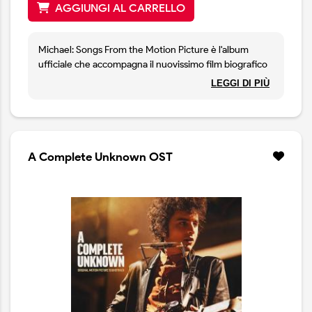
AGGIUNGI AL CARRELLO
Michael: Songs From the Motion Picture è l'album
ufficiale che accompagna il nuovissimo film biografico
Michael. Questo album raccoglie 13 brani presenti nel
LEGGI DI PIÙ
film, che spaziano dai Jackson 5 ai Jacksons fino al
successo solista di Michael con “Off The Wall” e
“Thriller”, in cima alle classifiche. Questa raccolta
include grandi successi come “Billie Jean”, “Don't Stop
'Til You Get Enough”, “Human Nature” e molti altri.
A Complete Unknown OST