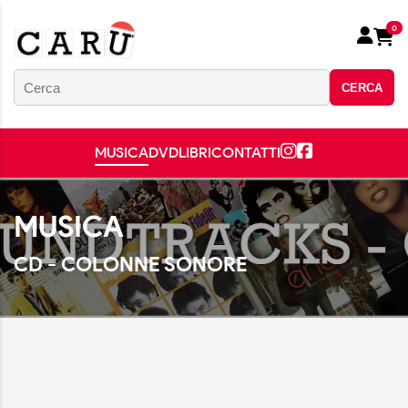
0
CERCA
MUSICA
DVD
LIBRI
CONTATTI
MUSICA
CD - COLONNE SONORE