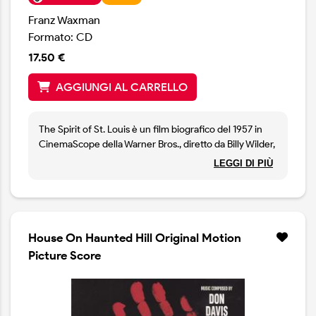
Franz Waxman
Formato: CD
17.50 €
AGGIUNGI AL CARRELLO
The Spirit of St. Louis è un film biografico del 1957 in
CinemaScope della Warner Bros., diretto da Billy Wilder,
con James Stewart nel ruolo di Charles Lindbergh. La
LEGGI DI PIÙ
sceneggiatura è stata adattata da Charles Lederer,
Wendell Mayes e Billy Wilder dal racconto
autobiografico di Lindbergh del 1953 sul suo storico
volo, che vinse il Premio Pulitzer nel 1954.
House On Haunted Hill Original Motion
Picture Score