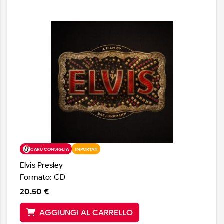
all'altezza della situazione e anche se molto aderenti
agli originali, le sue versioni sono intense e sentite.
CARÙ CONSIGLIA
IMPORTATI
Elvis Presley
Formato: CD
20.50 €
AGGIUNGI AL CARRELLO