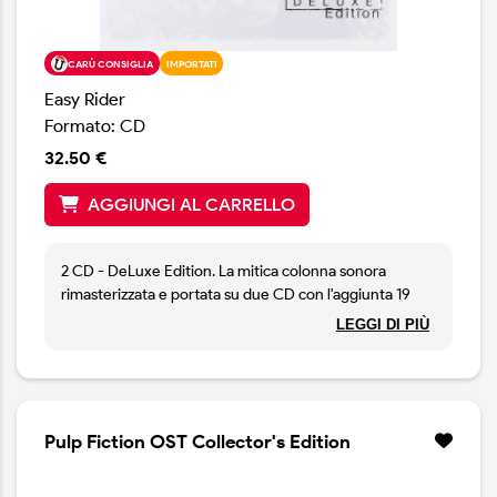
CARÙ CONSIGLIA
IMPORTATI
Easy Rider
Formato: CD
32.50 €
AGGIUNGI AL CARRELLO
2 CD - DeLuxe Edition. La mitica colonna sonora
rimasterizzata e portata su due CD con l'aggiunta 19
brani dell'epoca. Un libretto corposo completa la
LEGGI DI PIÙ
lussuosa edizione. Oltre ai dieci classici del film
abbiamo altre canzoni molto note tratte dai repertori di:
Byrds, Jefferson Airplane, Eric Burdon, Seeds, Sir
Douglas Quintet, Blue Cheer, The Who, Procol Harum,
Flying Burrito brothers, Youngbloods, Thunderclap
Pulp Fiction OST Collector's Edition
Newman, The Band, ChAmbers Brothers, Steppenwolf,
Roger McGuinn, e molti altri. Copia non sigillata.