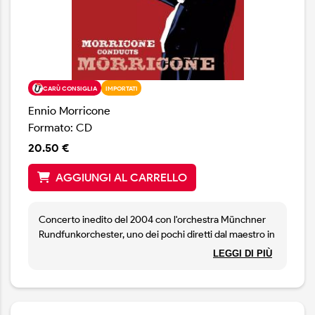
CARÙ CONSIGLIA
IMPORTATI
Ennio Morricone
Formato: CD
20.50 €
AGGIUNGI AL CARRELLO
Concerto inedito del 2004 con l'orchestra Münchner
Rundfunkorchester, uno dei pochi diretti dal maestro in
persona, nel quale vengono eseguiti i migliori classici
LEGGI DI PIÙ
tratti da lle sue immortali colonne sonore: Il buono, il
brutto e il cattivo, C'era una volta il West, C'era una volta
in America, Nuovo Cinema Paradiso, Gli intoccabili e
molte altre.