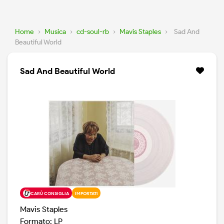
Home
›
Musica
›
cd-soul-rb
›
Mavis Staples
›
Sad And
Beautiful World
Sad And Beautiful World
CARÙ CONSIGLIA
IMPORTATI
Mavis Staples
Formato: LP