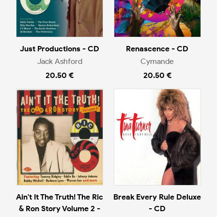
Just Productions - CD
Renascence - CD
Jack Ashford
Cymande
20.50 €
20.50 €
Ain't It The Truth! The Ric
Break Every Rule Deluxe
& Ron Story Volume 2 -
- CD