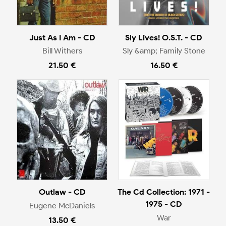
Just As I Am - CD
Sly Lives! O.S.T. - CD
Bill Withers
Sly &amp; Family Stone
21.50 €
16.50 €
Outlaw - CD
The Cd Collection: 1971 -
1975 - CD
Eugene McDaniels
War
13.50 €