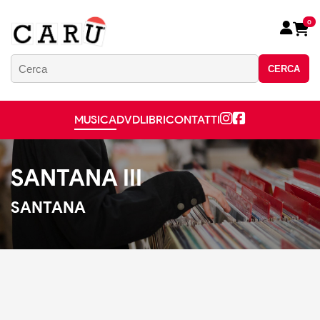
0
CERCA
MUSICA
DVD
LIBRI
CONTATTI
SANTANA III
SANTANA