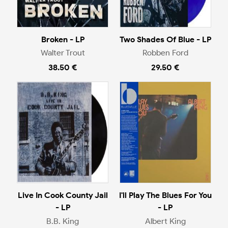
Broken - LP
Two Shades Of Blue - LP
Walter Trout
Robben Ford
38.50 €
29.50 €
Live In Cook County Jail
I'll Play The Blues For You
- LP
- LP
B.B. King
Albert King