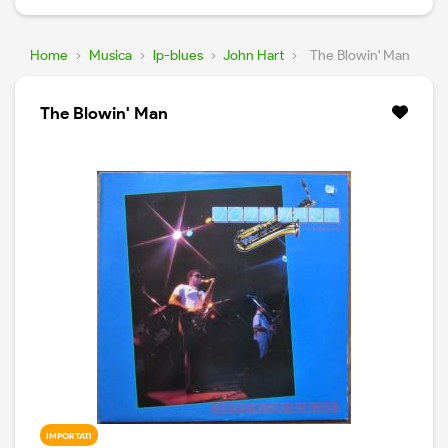
Home
›
Musica
›
lp-blues
›
John Hart
›
The Blowin' Man
The Blowin' Man
IMPORTATI