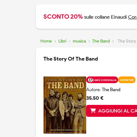
SCONTO 20%
sulle collane Einaudi
Cora
Home
›
Libri
›
musica
›
The Band
›
The Story
The Story Of The Band
CARÙ CONSIGLIA
IMPORTATI
Autore:
The Band
35.50 €
AGGIUNGI AL C