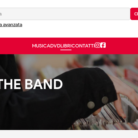
C
a avanzata
MUSICA
DVD
LIBRI
CONTATTI
 THE BAND