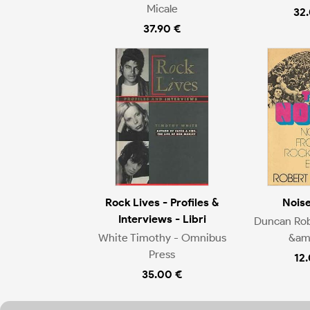
Micale
32
37.90 €
Rock Lives - Profiles &
Noise
Interviews - Libri
Duncan Rob
White Timothy - Omnibus
&amp
Press
12
35.00 €