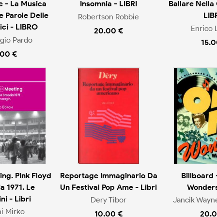
e - La Musica
Insomnia - LIBRI
Ballare Nella
le Parole Delle
LIB
Robertson Robbie
ici - LIBRO
Enrico 
20.00 €
rgio Pardo
15.0
.00 €
ing. Pink Floyd
Reportage Immaginario Da
Billboard 
a 1971. Le
Un Festival Pop Ame - Libri
Wonders 
i - Libri
Dery Tibor
Jancik Wayne
i Mirko
10.00 €
20.0