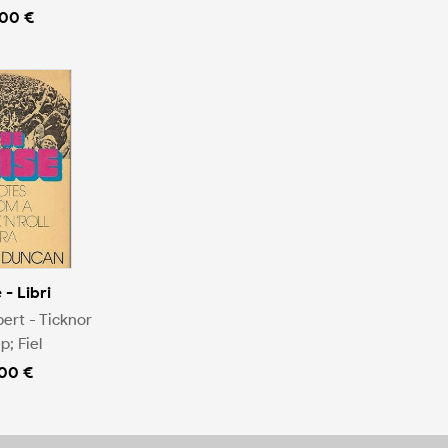
.00 €
 - Libri
ert - Ticknor
; Fiel
.00 €