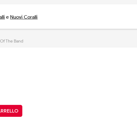
lli
e
Nuovi Coralli
 Of The Band
ARRELLO