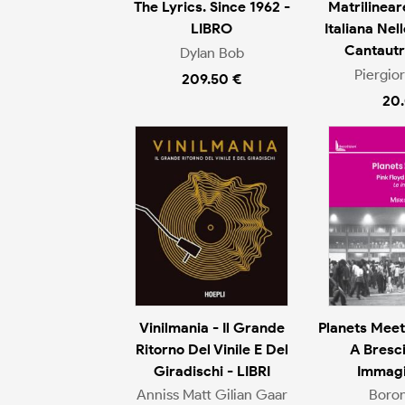
The Lyrics. Since 1962 -
Matrilinear
LIBRO
Italiana Nel
Cantautr
Dylan Bob
Piergio
209.50 €
20
Vinilmania - Il Grande
Planets Meet
Ritorno Del Vinile E Del
A Bresci
Giradischi - LIBRI
Immagin
Anniss Matt Gilian Gaar
Boron