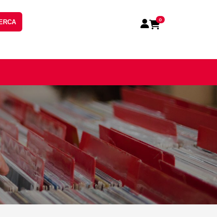
0
ERCA