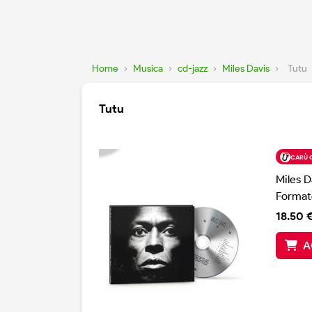
Home
›
Musica
›
cd-jazz
›
Miles Davis
›
Tutu
Tutu
CARÙ 
Miles D
Format
18.50 
A