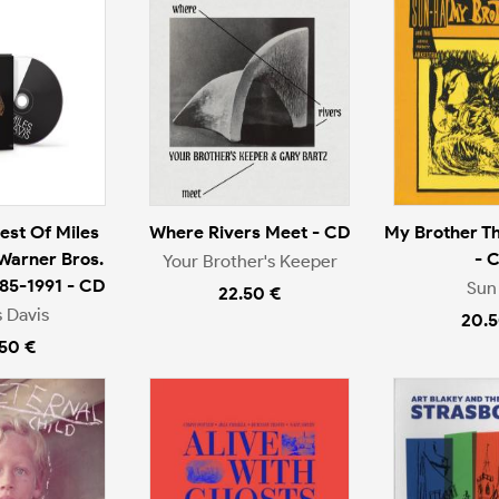
est Of Miles
Where Rivers Meet - CD
My Brother Th
 Warner Bros.
- 
Your Brother's Keeper
985-1991 - CD
Sun
22.50 €
s Davis
20.5
.50 €