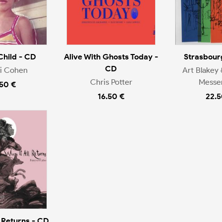
Child - CD
Alive With Ghosts Today -
Strasbour
CD
ai Cohen
Art Blakey 
Chris Potter
Messe
.50 €
16.50 €
22.5
l Returns - CD