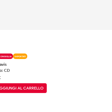
CONSIGLIA
IMPORTATI
avis
o: CD
€
GGIUNGI AL CARRELLO