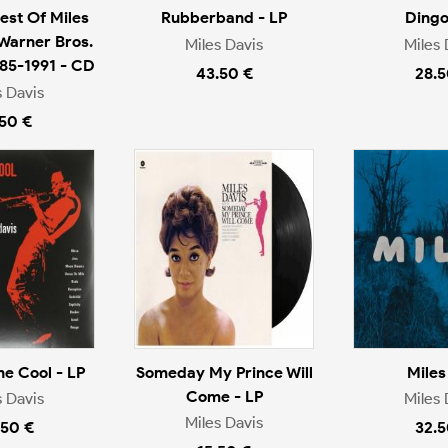
est Of Miles
Rubberband - LP
Dingo
 Warner Bros.
Miles Davis
Miles 
985-1991 - CD
43.50 €
28.5
s Davis
.50 €
he Cool - LP
Someday My Prince Will
Miles
Come - LP
s Davis
Miles 
Miles Davis
.50 €
32.5