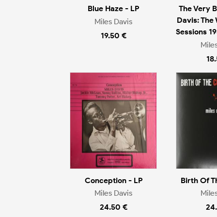
Blue Haze - LP
The Very B
Davis: The
Miles Davis
Sessions 1
19.50 €
Mile
18
Conception - LP
Birth Of T
Miles Davis
Mile
24.50 €
24