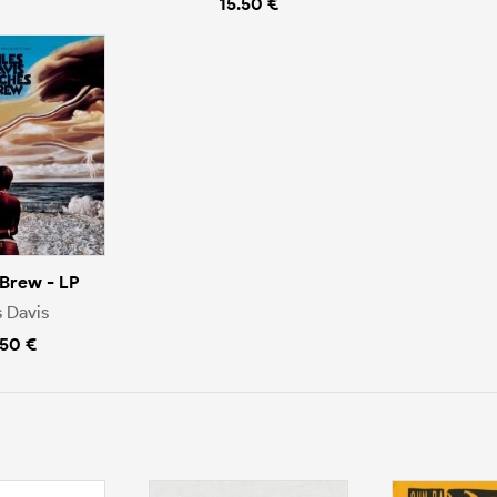
15.50 €
 Brew - LP
s Davis
.50 €