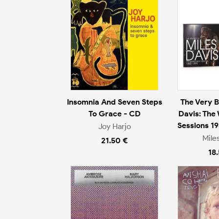
Insomnia And Seven Steps
The Very B
To Grace - CD
Davis: The
Sessions 1
Joy Harjo
Mile
21.50 €
18