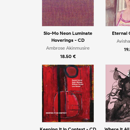
Slo-Mo Neon Luminate
Eternal 
Hoverings - CD
Avish
Ambrose Akinmusire
19
18.50 €
Keeping It In Context - CD
Where It Al