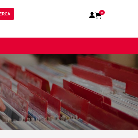
0
ERCA