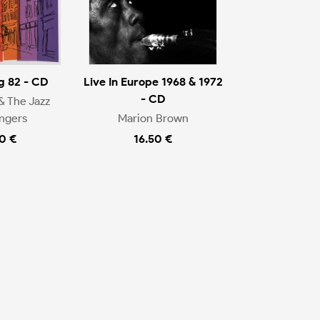
g 82 - CD
Live In Europe 1968 & 1972
- CD
& The Jazz
ngers
Marion Brown
0 €
16.50 €