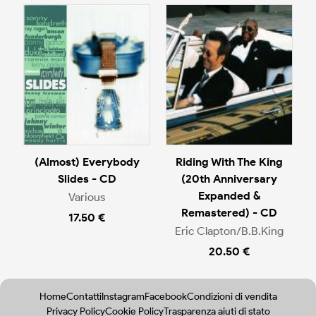
(Almost) Everybody
Riding With The King
Slides - CD
(20th Anniversary
Expanded &
Various
Remastered) - CD
17.50 €
Eric Clapton/B.B.King
20.50 €
Home
Contatti
Instagram
Facebook
Condizioni di vendita
Privacy Policy
Cookie Policy
Trasparenza aiuti di stato