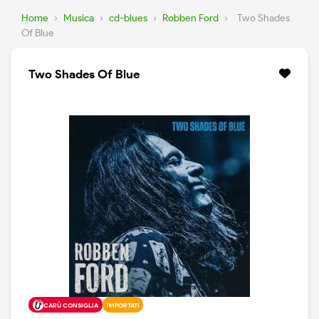
Home
›
Musica
›
cd-blues
›
Robben Ford
›
Two Shades
Of Blue
Two Shades Of Blue
CARÙ CONSIGLIA
IMPORTATI