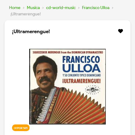
Home
›
Musica
›
cd-world-music
›
Francisco Ulloa
›
¡Ultramerengue!
¡Ultramerengue!
IMPORTATI