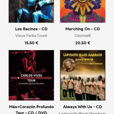
Les Racines - CD
Marching On - CD
Vieux Farka Tourè
Ozomatli
15.50 €
20.50 €
Más+Corazón Profundo
Always With Us - CD
Tour - CD / DVD
Ladysmith Black Mambazo