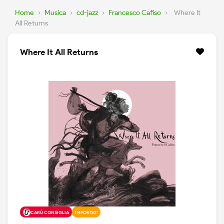
Home
›
Musica
›
cd-jazz
›
Francesco Cafiso
›
Where It
All Returns
Where It All Returns
CARÙ CONSIGLIA
IMPORTATI