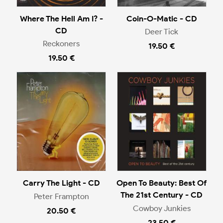
Where The Hell Am I? -
Coin-O-Matic - CD
CD
Deer Tick
Reckoners
19.50 €
19.50 €
Carry The Light - CD
Open To Beauty: Best Of
The 21st Century - CD
Peter Frampton
Cowboy Junkies
20.50 €
23.50 €