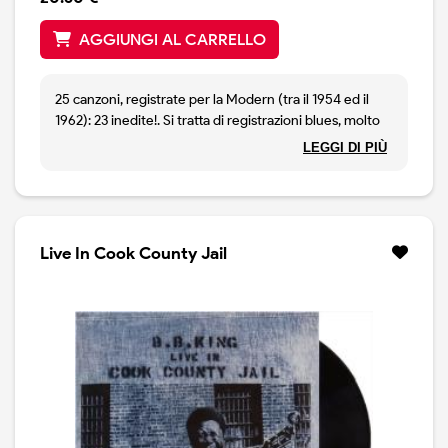
AGGIUNGI AL CARRELLO
25 canzoni, registrate per la Modern (tra il 1954 ed il
1962): 23 inedite!. Si tratta di registrazioni blues, molto
classiche, che il King ha lasciato negli archivi
LEGGI DI PIÙ
dell'etichetta che lo ha lanciato. Le canzoni sono note,
ma queste versioni no. Brillano Going Down Slow (più
di 7 minuti), Early in The Morning, Sweet Little Angel,
Bad Case of Love, Shut Your Mouth, Catfish Blues, Soul
Beat, Partin' Time, Whole Lotta Meat etc.
Live In Cook County Jail