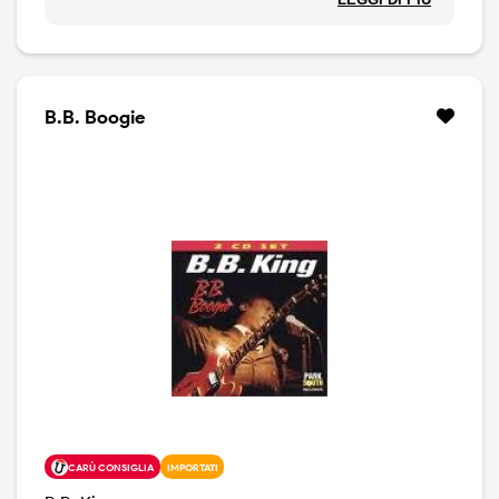
peculiare è entrato a far parte della storia del blues e la
sua influenza ha travalicato i confini di genere. Questo
vinile ripropone il suo storico album “My Kind of Blues”,
originariamente pubblicato dall'etichetta Crown nel
1960. In questa nuova edizione sono state aggiunte 2
B.B. Boogie
bonus track: “I'll Survive” (registrata nel corso della
stessa sessione, ma non inclusa sull’ Lp originale) e
“The Fool” (registrata a Los Angeles nel 1959).
CARÙ CONSIGLIA
IMPORTATI