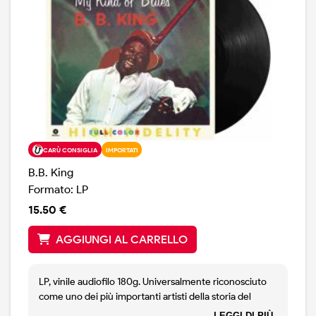
CARÙ CONSIGLIA
IMPORTATI
B.B. King
Formato: LP
15.50 €
AGGIUNGI AL CARRELLO
LP, vinile audiofilo 180g. Universalmente riconosciuto
come uno dei più importanti artisti della storia del
blues, BB King è una vera leggenda vivente. Il suo stile
LEGGI DI PIÙ