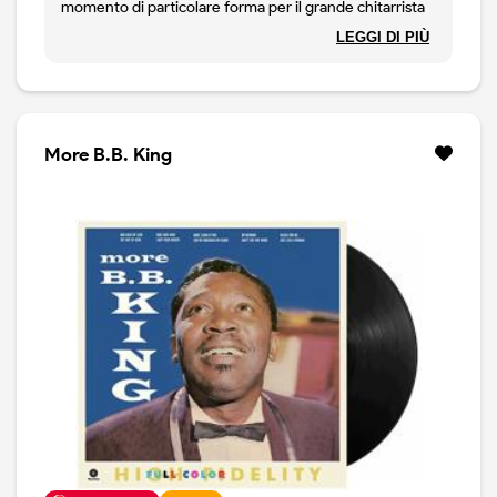
momento di particolare forma per il grande chitarrista
blues. Accompagnato da una solida band, il King
LEGGI DI PIÙ
esegue un pò dei suoi classici: The Thrill is Gone,
Hummingbird, Ain't Nobody Home, Everyday I Have
The Blues, How Blue Can You Get ?, Noboidy Loves Me
But My Mother, Rock Me Baby. Suono splendido, tratto
da una trasmissione radio del periodo.
More B.B. King