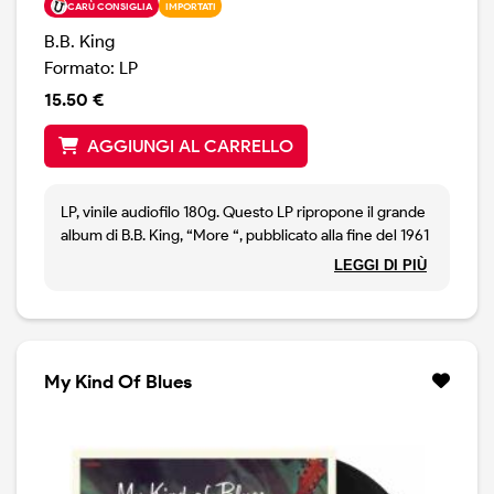
CARÙ CONSIGLIA
IMPORTATI
B.B. King
Formato: LP
15.50 €
AGGIUNGI AL CARRELLO
LP, vinile audiofilo 180g. Questo LP ripropone il grande
album di B.B. King, “More “, pubblicato alla fine del 1961
e da lungo tempo non disponibile in vinile. Questo
LEGGI DI PIÙ
album rappresenta il suo settimo LP per l’etichetta
Crown dei fratelli Bihari. La maggior parte delle tracce
sono state registrate poco prima che BB King
cambiasse etichetta passando da Kent a ABC
Paramount nel 1962. L'album è un mix di R&B, ballate
My Kind Of Blues
blues e brani strumentali, tratti principalmente dai
singoli usciti in quel periodo per la Kent. Questa nuova
edizione include 2 bonus tracks tratte da quelle stesse
sessioni: “Lonely and Blue “ e “Jump with You Baby “.