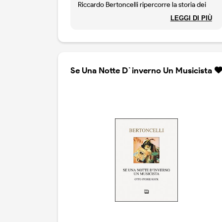
Riccardo Bertoncelli ripercorre la storia dei
Led Zeppelin dagli Yardbirds al rock blues,
LEGGI DI PIÙ
dall'hard rock allo scioglimento, recensendo
tutti i dischi ufficiali dall'esordio omonimo agli
inediti di Remasters del 1993.
Se Una Notte D`inverno Un Musicista