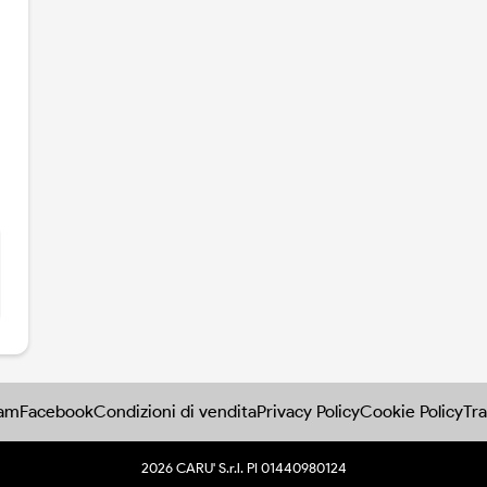
confessione e racconto collettivo: abitavo a
penny lane e una lettera d`amore al rock e
alla giovinezza, scritta da chi ha vissuto quella
stagione con passione contagiosa. un libro
per chi c`era e per chi avrebbe voluto
esserci. e per chi ancora oggi cerca nei dischi
- o nei libri - qualcosa che somigli a una
promessa di liberta. la musica come passione,
identita, rivoluzione: il memoir di una vita
vissuta a tempo di rock. un viaggio ironico e
affettuoso nella colonna sonora di una
generazione.
ram
Facebook
Condizioni di vendita
Privacy Policy
Cookie Policy
Tra
2026 CARU' S.r.l. PI 01440980124