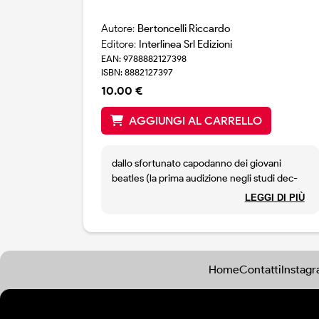
Autore:
Bertoncelli Riccardo
Editore:
Interlinea Srl Edizioni
EAN: 9788882127398
ISBN: 8882127397
10.00 €
AGGIUNGI AL CARRELLO
dallo sfortunato capodanno dei giovani
beatles (la prima audizione negli studi dec-
ca) alla morte di james brown la vigilia di
LEGGI DI PIÙ
natale, dall`infanzia sotto la neve di joni
mitchell a bob dylan, hank williams, sting,
pavarotti, jimi hendrix e i pink floyd. sotto le
stelle d`inverno nella new york del 1961 ma
anche a londra nel 1967 e a saskatoon, san
Home
Contatti
Instag
francisco, novara, newcastle, liverpool, una
mappa vera e fantasticata della musica rock
sotto la costellazione di orione.